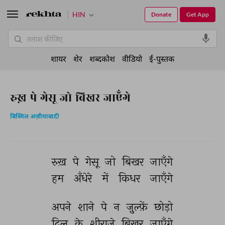
HIN
Donate
Get App
शायर
शेर
शब्दकोश
वीडियो
ई-पुस्तक
रुख़ पे गेसू जो बिखर जाएँगे
बिस्मिल अज़ीमाबादी
रुख़ 
पे 
गेसू 
जो 
बिखर 
जाएँगे 
हम 
अँधेरे 
में 
किधर 
जाएँगे 
अपने 
शाने 
पे 
न 
ज़ुल्फ़ें 
छोड़ो 
दिल 
के 
शीराज़े 
बिखर 
जाएँगे 