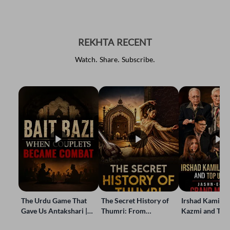
REKHTA RECENT
Watch. Share. Subscribe.
The Urdu Game That
The Secret History of
Irshad Kamil, B
Gave Us Antakshari |
Thumri: From
Kazmi and Top
Bait Bazi Explained
Lucknow’s Courts to
Poets Live at t