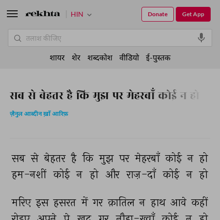
HIN
Donate
Get App
शायर
शेर
शब्दकोश
वीडियो
ई-पुस्तक
सब से बेहतर है कि मुझ पर मेहरबाँ कोई न हो
ज़ैनुल आब्दीन ख़ाँ आरिफ़
सब 
से 
बेहतर 
है 
कि 
मुझ 
पर 
मेहरबाँ 
कोई 
न 
हो 
हम-नशीं 
कोई 
न 
हो 
और 
राज़-दाँ 
कोई 
न 
हो 
मरिए 
इस 
हसरत 
में 
गर 
क़ातिल 
न 
हाथ 
आवे 
कहीं 
रोइए 
अपने 
पे 
ख़ुद 
गर 
नौहा-ख़्वाँ 
कोई 
न 
हो 