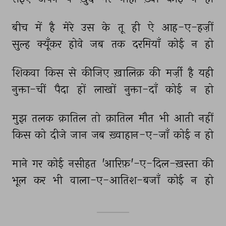
बीच 
में 
है 
मेरे 
उस 
के 
तू 
ही 
ऐ 
आह-ए-हज़ीं 
सुल्ह 
क्यूँकर 
होवे 
जब 
तक 
दरमियाँ 
कोई 
न 
हो 
शिकवा 
किस 
से 
कीजिए 
ख़ालिक़ 
की 
मर्ज़ी 
है 
यही 
नुक्ता-चीं 
पैदा 
हों 
लाखों 
नुक्ता-दाँ 
कोई 
न 
हो 
मुझ 
तलक 
क़ातिल 
तो 
क़ातिल 
मौत 
भी 
आती 
नहीं 
किस 
को 
दीजे 
जान 
जब 
ख़्वाहान-ए-जाँ 
कोई 
न 
हो 
माने 
गर 
कोई 
नसीहत 
'आरिफ़'-ए-दिल-ख़स्ता 
की 
भूल 
कर 
भी 
वाला-ए-आतिश-बजाँ 
कोई 
न 
हो 