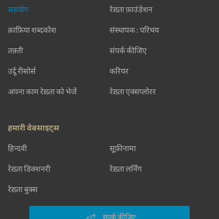
सहयोग
रेख़्ता फ़ाउंडेशन
क़ाफ़िया शब्दकोश
संस्थापक : परिचय
तक़्ती
संपर्क कीजिए
उर्दू रीसोर्स
करियर
अपना काम रेख़्ता को भेजें
रेख़्ता एक्सप्लोरर
हमारी वेबसाइट्स
हिन्दवी
सूफ़ीनामा
रेख़्ता डिक्शनरी
रेख़्ता लर्निंग
रेख़्ता बुक्स
संपर्क कीजिए