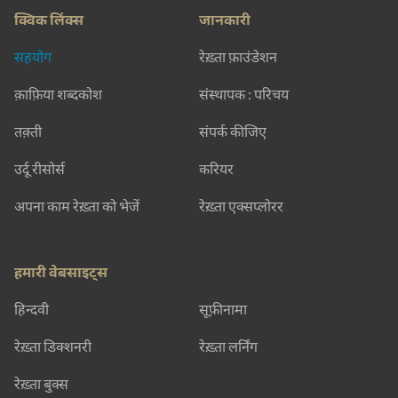
क्विक लिंक्स
जानकारी
सहयोग
रेख़्ता फ़ाउंडेशन
क़ाफ़िया शब्दकोश
संस्थापक : परिचय
तक़्ती
संपर्क कीजिए
उर्दू रीसोर्स
करियर
अपना काम रेख़्ता को भेजें
रेख़्ता एक्सप्लोरर
हमारी वेबसाइट्स
हिन्दवी
सूफ़ीनामा
रेख़्ता डिक्शनरी
रेख़्ता लर्निंग
रेख़्ता बुक्स