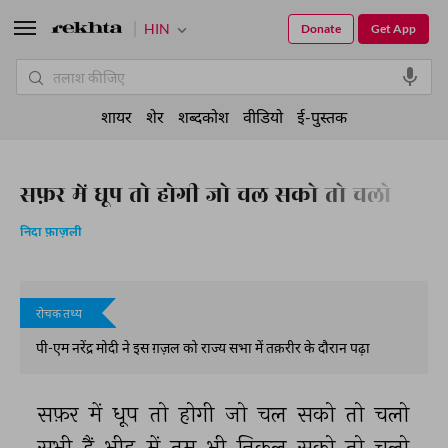
HIN
Donate
Get App
शायर
शेर
शब्दकोश
वीडियो
ई-पुस्तक
सफ़र में धूप तो होगी जो चल सको तो चलो
निदा फ़ाज़ली
रोचक तथ्य
पी-एम नरेंद्र मोदी ने इस ग़ज़ल को राज्य सभा में तक़रीर के दौरान पढ़ा
सफ़र 
में 
धूप 
तो 
होगी 
जो 
चल 
सको 
तो 
चलो 
सभी 
हैं 
भीड़ 
में 
तुम 
भी 
निकल 
सको 
तो 
चलो 