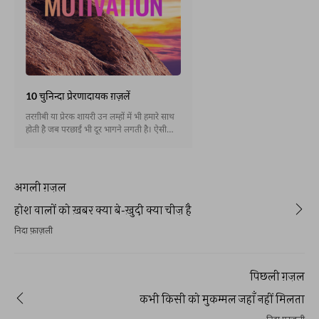
10 चुनिन्दा प्रेरणादायक ग़ज़लें
तरग़ीबी या प्रेरक शायरी उन लम्हों में भी हमारे साथ
होती है जब परछाईं भी दूर भागने लगती है। ऐसी
मुश्किल घड़ियाँ ज़िन्दगी में कभी भी रास्ता रोक कर
खड़ी हो जाती हैं। हौसलों के चराग़ बुझने लगते हैं
और उम्मीदों की लौ मद्धम पड़ जाती है। तरग़ीबी
शायरी इन हालात में ढारस बंधाती और हिम्मत देती
अगली ग़ज़ल
है।
होश वालों को ख़बर क्या बे-ख़ुदी क्या चीज़ है
निदा फ़ाज़ली
पिछली ग़ज़ल
कभी किसी को मुकम्मल जहाँ नहीं मिलता