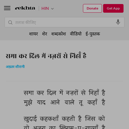
HIN
Donate
Get App
शायर
शेर
शब्दकोश
वीडियो
ई-पुस्तक
समा कर दिल में नज़रों से निहाँ है
अख़्तर शीरानी
समा 
कर 
दिल 
में 
नज़रों 
से 
निहाँ 
है 
मुझे 
याद 
आने 
वाले 
तू 
कहाँ 
है 
ख़ुदाई 
कहकशाँ 
कहती 
है 
जिस 
को 
वो 
अज़रा 
का 
ख़िराम-ए-राएगाँ 
है 