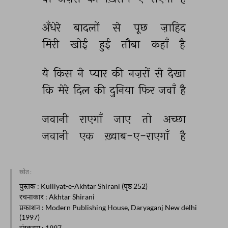
अँधेरे 
बादलों 
से 
पूछ 
ज़ाहिद 
मिरी 
खोई 
हुई 
तौबा 
कहाँ 
है 
ये 
किस 
ने 
प्यार 
की 
नज़रों 
से 
देखा 
कि 
मेरे 
दिल 
की 
दुनिया 
फिर 
जवाँ 
है 
जवानी 
राएगाँ 
जाए 
तो 
अच्छा 
जवानी 
एक 
ख़्वाब-ए-राएगाँ 
है 
स्रोत :
पुस्तक
: Kulliyat-e-Akhtar Shirani (पृष्ठ 252)
रचनाकार
: Akhtar Shirani
प्रकाशन
: Modern Publishing House, Daryaganj New delhi
(1997)
संस्करण
: 1997