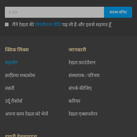
मैंने रेख़्ता की
गोपनीयता नीति
पढ़ ली है और इससे सहमत हूँ
क्विक लिंक्स
जानकारी
सहयोग
रेख़्ता फ़ाउंडेशन
क़ाफ़िया शब्दकोश
संस्थापक : परिचय
तक़्ती
संपर्क कीजिए
उर्दू रीसोर्स
करियर
अपना काम रेख़्ता को भेजें
रेख़्ता एक्सप्लोरर
हमारी वेबसाइट्स