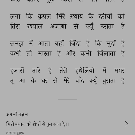
लगा 
कि 
क़ुफ़्ल 
मिरे 
ख़्वाब 
के 
दरीचों 
को 
तिरा 
ख़याल 
अज़ाबों 
से 
क्यूँ 
डराता 
है 
समझ 
में 
आता 
नहीं 
ज़िंदा 
हैं 
कि 
मुर्दा 
हैं 
कभी 
तो 
मारता 
है 
और 
कभी 
जिलाता 
है 
हज़ारों 
तारे 
हैं 
तेरी 
हथेलियों 
में 
मगर 
तू 
आ 
के 
घर 
से 
मेरे 
चाँद 
क्यूँ 
चुराता 
है 
अगली ग़ज़ल
मिरी बयाज़ को शे'रों से तुम सजा देना
शाइस्ता यूसुफ़