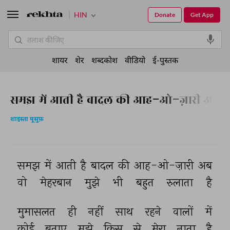
HIN
Donate
Get App
शायर
शेर
शब्दकोश
वीडियो
ई-पुस्तक
समझ में आती है बादल की आह-ओ-ज़ारी अब
शाइस्ता यूसुफ़
समझ 
में 
आती 
है 
बादल 
की 
आह-ओ-ज़ारी 
अब 
वो 
मेहरबान 
मुझे 
भी 
बहुत 
रुलाता 
है 
मुमासलत 
ही 
नहीं 
साथ 
रहने 
वालों 
में 
कोई 
बताए 
मुझे 
किस 
से 
मेरा 
नाता 
है 