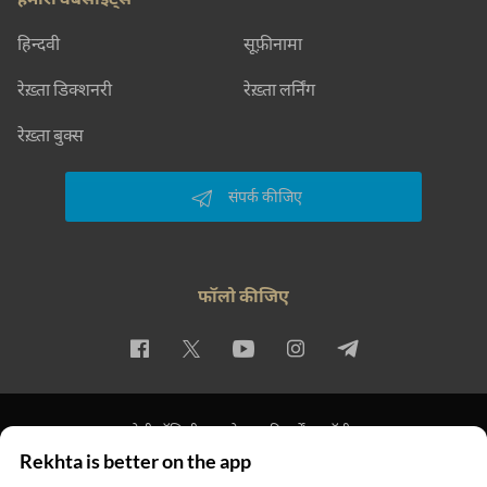
हिन्दवी
सूफ़ीनामा
रेख़्ता डिक्शनरी
रेख़्ता लर्निंग
रेख़्ता बुक्स
संपर्क कीजिए
फॉलो कीजिए
प्राइवेसी पॉलिसी
इस्तेमाल की शर्तें
कॉपीराइट
Rekhta is better on the app
© 2026 Rekhta™ Foundation. All rights reserved.