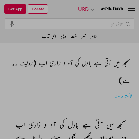
URD
Get App
Donate
شاعر
شعر
لغت
ویڈیو
ای-کتاب
سمجھ میں آتی ہے بادل کی آہ و زاری اب (ردیف ..
ے)
شائستہ یوسف
سمجھ 
میں 
آتی 
ہے 
بادل 
کی 
آہ 
و 
زاری 
اب 
وہ 
مہربان 
مجھے 
بھی 
بہت 
رلاتا 
ہے 