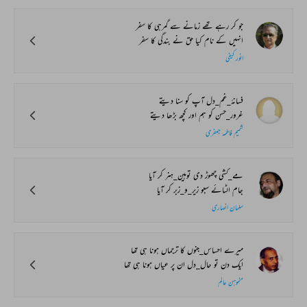
جو کر رہے تھے زمانے سے گمرہی کا سفر
انہیں کے نام کیا حق نے بندگی کا سفر
انور کیفی
فسانۂ_غم_دل آپ کو سنا دیتے
غرور_حسن کو ہم اور کچھ بڑھا دیتے
شمیم فاطمہ جعفری
مے_کشی چھوڑ دی توہین_ہنر کر آیا
جام الٹائے سبو زیر_و_زبر کر آیا
سلمان انصاری
میرے احساس_جنوں کا ترجماں ہونا ہی تھا
ایک دن تو حال_دل ان پر عیاں ہونا ہی تھا
منموہن عالم