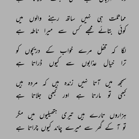
مماثلت 
ہی 
نہیں 
ساتھ 
رہنے 
والوں 
میں 
کوئی 
بتائے 
مجھے 
کس 
سے 
میرا 
ناطہ 
ہے 
لگا 
کہ 
قفل 
مرے 
خواب 
کے 
دریچوں 
کو 
ترا 
خیال 
عذابوں 
سے 
کیوں 
ڈراتا 
ہے 
سمجھ 
میں 
آتا 
نہیں 
زندہ 
ہیں 
کہ 
مردہ 
ہیں 
کبھی 
تو 
مارتا 
ہے 
اور 
کبھی 
جلاتا 
ہے 
ہزاروں 
تارے 
ہیں 
تیری 
ہتھیلیوں 
میں 
مگر 
تو 
آ 
کے 
گھر 
سے 
میرے 
چاند 
کیوں 
چراتا 
ہے 