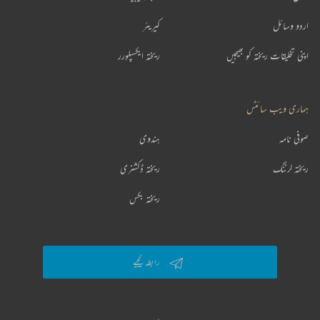
اردو وسائل
کیریئر
اپنی تخلیقات ریختہ کو بھیجیں
ریختہ ایکسپلورر
ہماری ویب سائٹس
صوفی نامہ
ہندوی
ریختہ لرننگ
ریختہ ڈکشنری
ریختہ بکس
رابطہ کیجیے