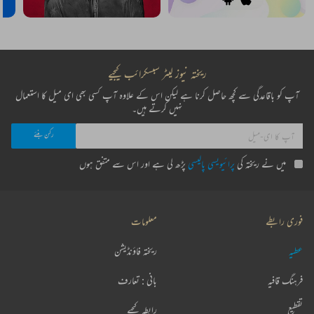
ریختہ نیوز لیٹر سبسکرائب کیجیے
آپ کو باقاعدگی سے کچھ حاصل کرنا ہے لیکن اس کے علاوہ آپ کسی بھی ای میل کا استعمال
نہیں کرتے ہیں۔
میں نے ریختہ کی
پرائیویسی پالیسی
پڑھ لی ہے اور اس سے متفق ہوں
فوری رابطے
معلومات
عطیہ
ریختہ فاؤنڈیشن
فرہنگ قافیہ
بانی : تعارف
تقطیع
رابطہ کیجیے