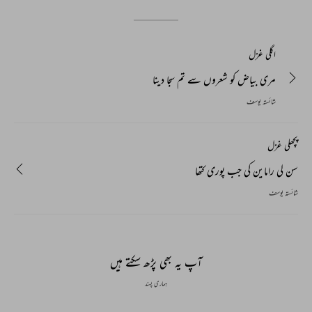
اگلی غزل
مری بیاض کو شعروں سے تم سجا دینا
شائستہ یوسف
پچھلی غزل
سن لی راماین کی جب پوری کتھا
شائستہ یوسف
آپ یہ بھی پڑھ سکتے ہیں
ہماری پسند