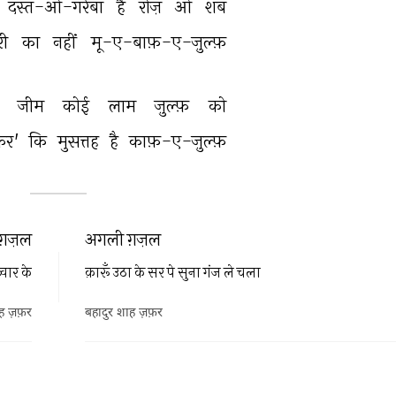
दस्त-ओ-गरेबाँ 
है 
रोज़ 
ओ 
शब 
री 
का 
नहीं 
मू-ए-बाफ़-ए-ज़ुल्फ़ 
 
जीम 
कोई 
लाम 
ज़ुल्फ़ 
को 
़र' 
कि 
मुसत्तह 
है 
काफ़-ए-ज़ुल्फ़ 
ग़ज़ल
अगली ग़ज़ल
्वार के
क़ारूँ उठा के सर पे सुना गंज ले चला
ह ज़फ़र
बहादुर शाह ज़फ़र