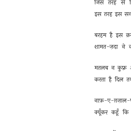
जिस 
तरह 
से 
इस 
तरह 
इस 
सन
बरहम 
है 
इस 
क़
शामत-ज़दा 
ने 
क
मतलब 
न 
कुफ़्र 
करता 
है 
दिल 
त
नाफ़-ए-ग़ज़ाल-
क्यूँकर 
कहूँ 
कि 