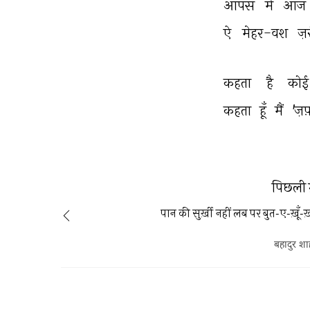
आपस 
में 
आज 
ऐ 
मेहर-वश 
ज़
कहता 
है 
कोई
कहता 
हूँ 
मैं 
'ज़फ
पिछली 
पान की सुर्ख़ी नहीं लब पर बुत-ए-ख़ूँ-ख़
बहादुर शा