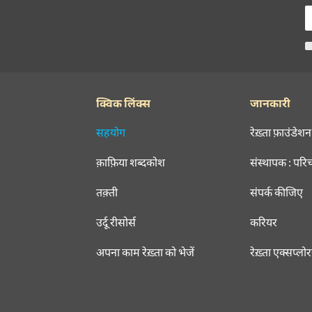
क्विक लिंक्स
जानकारी
सहयोग
रेख़्ता फ़ाउंडेशन
क़ाफ़िया शब्दकोश
संस्थापक : परि
तक़्ती
संपर्क कीजिए
उर्दू रीसोर्स
करियर
अपना काम रेख़्ता को भेजें
रेख़्ता एक्सप्लो