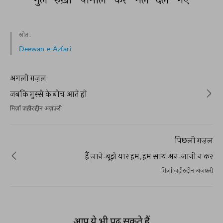
स्रोत :
Deewan-e-Azfari
अगली ग़ज़ल
जबकि ग़ुस्से के बीच आते हो
मिर्ज़ा ज़हीरुद्दीन अज़फ़री
पिछली ग़ज़ल
हैं जाने-बूझे यार हम, हम साथ अन-जानी न कर
मिर्ज़ा ज़हीरुद्दीन अज़फ़री
आप ये भी पढ़ सकते हैं