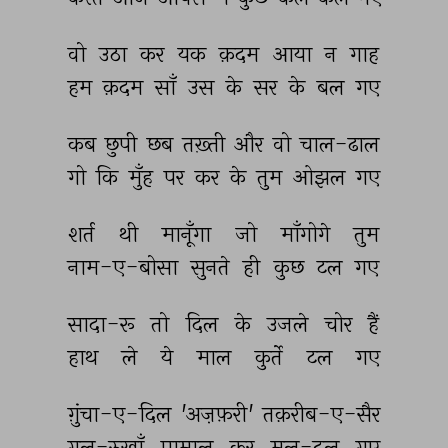
वो 
उठा 
कर 
यक 
क़दम 
आया 
न 
गाह 
हम 
क़दम 
साँ 
उस 
के 
सर 
के 
बल 
गए 
कब 
छुपी 
छब 
तख़्ती 
और 
वो 
चाल-ढाल 
गो 
कि 
मुँह 
पर 
कर 
के 
तुम 
ओझल 
गए 
शर्त 
थी 
मानूँगा 
जो 
माँगोगे 
तुम 
नाम-ए-बोसा 
सुनते 
ही 
कुछ 
टल 
गए 
सादा-रू 
तो 
दिल 
के 
उजले 
चोर 
हैं 
हाथ 
ले 
ये 
माल 
कुर्ते 
टल 
गए 
ग़ुंचा-ए-दिल 
'अज़फ़री' 
तक़रीब-ए-सैर 
गुल-रुख़ाँ 
पामाल 
कर 
मल-दल 
गए 