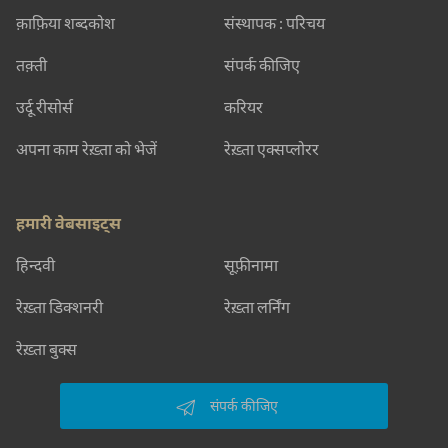
क़ाफ़िया शब्दकोश
संस्थापक : परिचय
तक़्ती
संपर्क कीजिए
उर्दू रीसोर्स
करियर
अपना काम रेख़्ता को भेजें
रेख़्ता एक्सप्लोरर
हमारी वेबसाइट्स
हिन्दवी
सूफ़ीनामा
रेख़्ता डिक्शनरी
रेख़्ता लर्निंग
रेख़्ता बुक्स
संपर्क कीजिए