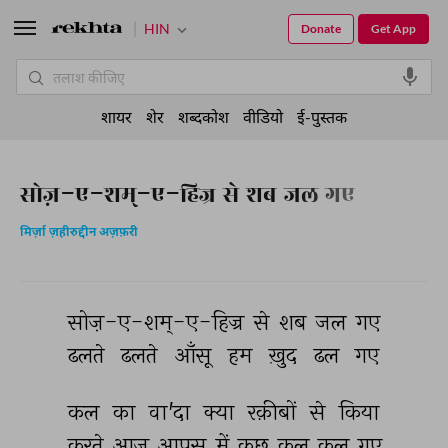
HIN
Donate
Get App
शायर
शेर
शब्दकोश
वीडियो
ई-पुस्तक
सोज़-ए-शम्-ए-हिज्र से शब जल गए
मिर्ज़ा ज़हीरुद्दीन अज़फ़री
सोज़-ए-शम्-ए-हिज्र 
से 
शब 
जल 
गए 
ढलते 
ढलते 
आँसू 
हम 
ख़ुद 
ढल 
गए 
कल 
का 
वा'दा 
क्या 
रक़ीबों 
से 
किया 
करते 
आज 
आपस 
में 
कुछ 
कल 
कल 
गए 