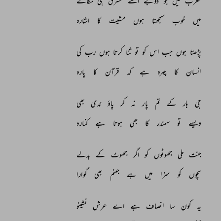
مغرب 
میں 
جو 
ڈوبے 
اسے 
مشرق 
ہی 
نکالے 
میں 
خوب 
سمجھتا 
ہوں 
مشیت 
کا 
اشارہ 
پڑھتا 
ہوں 
جب 
اس 
کو 
تو 
ثنا 
کرتا 
ہوں 
رب 
کی 
انسان 
کا 
چہرہ 
ہے 
کہ 
قرآن 
کا 
پارہ 
جی 
ہار 
کے 
تم 
پار 
نہ 
کر 
پاؤ 
ندی 
بھی 
ویسے 
تو 
سمندر 
کا 
بھی 
ہوتا 
ہے 
کنارہ 
جنت 
ملی 
جھوٹوں 
کو 
اگر 
جھوٹ 
کے 
بدلے 
سچوں 
کو 
سزا 
میں 
ہے 
جہنم 
بھی 
گوارا 
یہ 
کون 
سا 
انصاف 
ہے 
اے 
عرش 
نشینو 