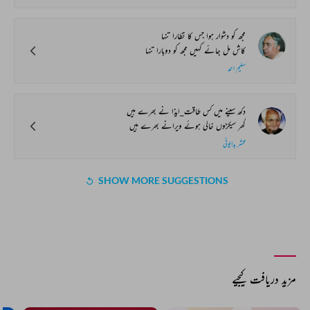
مجھ کو دشوار ہوا جس کا نظارا تنہا
کاش مل جائے کہیں مجھ کو دوبارا تنہا
سلیم احمد
دکھ سینے میں کس طاقت_ایذا نے بھرے ہیں
گھر سیکڑوں خالی ہوئے ویرانے بھرے ہیں
محشر بدایونی
SHOW MORE SUGGESTIONS
COMMENT
SHARE YOUR VIEWS
Comment