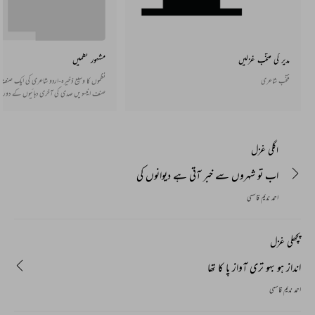
مدیر کی منتخب غزلیں
مشہور نظمیں
منتخب شاعری
نظموں کا وسیع ذخیرہ-اردو شاعری کی ایک صنف ا
صنف انیسویں صدی کی آخری دہائیوں کے دوران
سے پیدا ہوئی جو دھیرے دھیرے پوری طرح قائم 
اور قافیے میں بھی ہوتی ہے اور اس کے بغیر ب
بھی اردو میں مستحکم ہو گئی ہے۔
اگلی غزل
اب تو شہروں سے خبر آتی ہے دیوانوں کی
احمد ندیم قاسمی
پچھلی غزل
انداز ہو بہو تری آواز پا کا تھا
احمد ندیم قاسمی