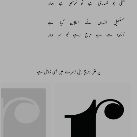
بجلی 
جو 
تمہاری 
ہے 
تو 
خرمن 
ہے 
ہمارا 
مستقبل 
انسان 
نے 
اعلان 
کیا 
ہے 
آئندہ 
سے 
بے 
تاج 
رہے 
گا 
سر 
دارا 
یہ متن درج ذیل زمرے میں بھی شامل ہے