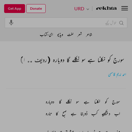
URD
Get App
Donate
شاعر
شعر
لغت
ویڈیو
ای-کتاب
سورج کو نکلنا ہے سو نکلے گا دوبارہ (ردیف .. ا)
احمد ندیم قاسمی
سورج 
کو 
نکلنا 
ہے 
سو 
نکلے 
گا 
دوبارہ 
اب 
دیکھیے 
کب 
ڈوبتا 
ہے 
صبح 
کا 
تارہ 