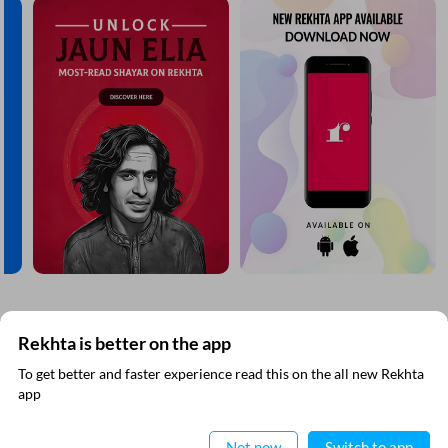
CANCEL
COMMENT
مزید دریافت کیجیے
Rekhta is better on the app
To get better and faster experience read this on the all new Rekhta
ایپ میں
app
پڑھیے
Not now
Switch to app