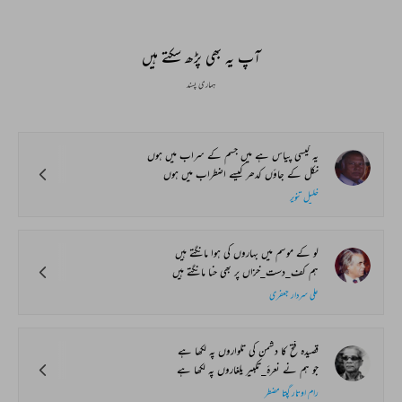
آپ یہ بھی پڑھ سکتے ہیں
ہماری پسند
یہ کیسی پیاس ہے میں جسم کے سراب میں ہوں
نکل کے جاؤں کدھر کیسے اضطراب میں ہوں
خلیل تنویر
لو کے موسم میں بہاروں کی ہوا مانگتے ہیں
ہم کف_دست_خزاں پر بھی حنا مانگتے ہیں
علی سردار جعفری
قصیدہ فتح کا دشمن کی تلواروں پہ لکھا ہے
جو ہم نے نعرۂ_تکبیر یلغاروں پہ لکھا ہے
رام اوتار گپتا مضطر