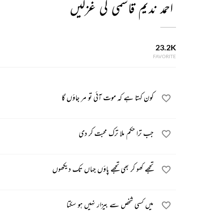
احمد ندیم قاسمی کی غزلیں
23.2K
FAVORITE
کون کہتا ہے کہ موت آئی تو مر جاؤں گا
جب ترا حکم ملا ترک محبت کر دی
تجھے کھو کر بھی تجھے پاؤں جہاں تک دیکھوں
میں کسی شخص سے بیزار نہیں ہو سکتا