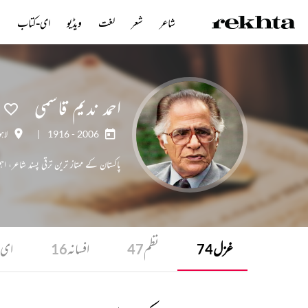
شاعر
شعر
لغت
ویڈیو
ای-کتاب
ن
احمد ندیم قاسمی
1916 - 2006
|
لاہو
پاکستان کے ممتاز ترین ترقی پسند شاعر، 
تعارف
غزل
نظم
افسانہ
ای-
16
47
74