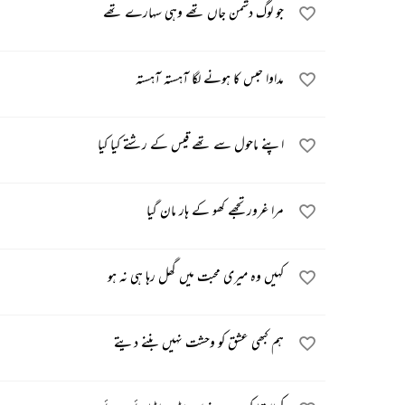
جو لوگ دشمن جاں تھے وہی سہارے تھے
مداوا حبس کا ہونے لگا آہستہ آہستہ
اپنے ماحول سے تھے قیس کے رشتے کیا کیا
مرا غرور تجھے کھو کے ہار مان گیا
کہیں وہ میری محبت میں گھل رہا ہی نہ ہو
ہم کبھی عشق کو وحشت نہیں بننے دیتے