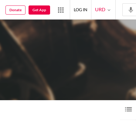
URD
LOG IN
Donate
Get App
ویڈیو
قطعہ
گیلری
خاکہ
1
1
46
28