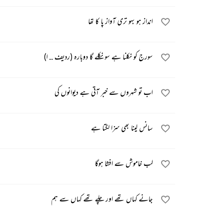
انداز ہو بہو تری آواز پا کا تھا
سورج کو نکلنا ہے سو نکلے گا دوبارہ (ردیف .. ا)
اب تو شہروں سے خبر آتی ہے دیوانوں کی
سانس لینا بھی سزا لگتا ہے
لب خاموش سے افشا ہوگا
جانے کہاں تھے اور چلے تھے کہاں سے ہم