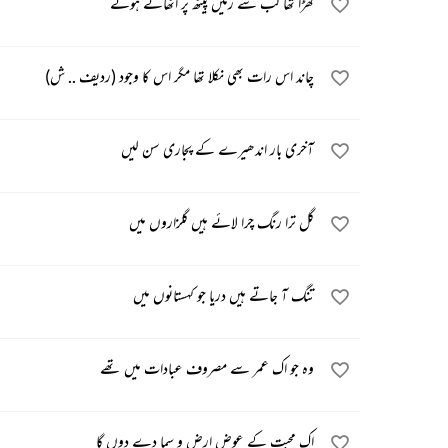
کھڑا تھا کب سے زمیں پیٹھ پر اٹھائے ہوئے
چاند اس رات بھی نکلا تھا مگر اس کا وجود (ردیف .. ش)
آخری بار اندھیرے کے پجاری سن لیں
گل ترا رنگ چرا لائے ہیں گلزاروں میں
تنگ آ جاتے ہیں دریا جو کہستانوں میں
وہ جو اک عمر سے مصروف عبادات میں تھے
اک محبت کے عوض ارض و سما دے دوں گا