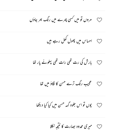
مروں تو میں کسی چہرے میں رنگ بھر جاؤں
احساس میں پھول کھل رہے ہیں
بارش کی رت تھی رات تھی پہلوئے یار تھا
عجیب رنگ ترے حسن کا لگاؤ میں تھا
یوں تو اس جلوہ گہہ حسن میں کیا کیا دیکھا
میری محدود بصارت کا نتیجہ نکلا