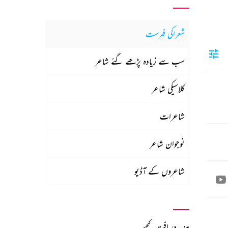
شعراکی فہرست
سب سے زیادہ پڑھے گئے شاعر
کلاسیکی شاعر
شاعرات
نوجوان شاعر
شاعروں کے آڈیو
مزید دریافت کیجیے