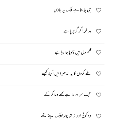
جی چاہتا ہے فلک پہ جاؤں
ہر لمحہ اگر گریز پا ہے
قلم دل میں ڈبویا جا رہا ہے
طے کروں گا یہ اندھیرا میں اکیلا کیسے
عجب سرور ملا ہے مجھے دعا کر کے
وہ کوئی اور نہ تھا چند خشک پتے تھے