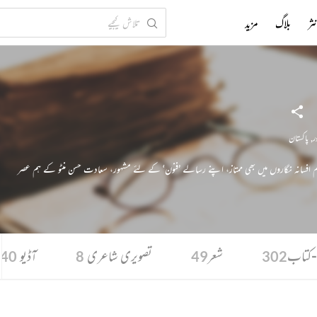
ثر
بلاگ
مزید
ر
,
پاکستان
اہم افسانہ نگاروں میں بھی ممتاز، اپنے رسالے ’فنون‘ کے لئے مشہور، سعادت حسن منٹو کے ہم عصر
کتاب
شعر
تصویری شاعری
آڈیو
40
8
49
302