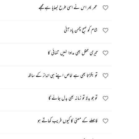
عمر بھر اس نے اسی طرح لبھایا ہے مجھے
شام کو صبح چمن یاد آئی
تیری محفل بھی مداوا نہیں تنہائی کا
تو بگڑتا بھی ہے خاص اپنے ہی انداز کے ساتھ
تو جو بدلا تو زمانہ بھی بدل جائے گا
فاصلے کے معنی کا کیوں فریب کھاتے ہو