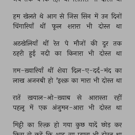
हम 
खेलते 
थे 
आग 
से 
जिस 
सिन 
में 
उन 
दिनों 
चिंगारियाँ 
थीं 
फूल 
शरारा 
भी 
दोस्त 
था 
अठखेलियाँ 
थीं 
रेत 
पे 
मौजों 
की 
दूर 
तक 
ठहरी 
हुई 
नदी 
का 
किनारा 
भी 
दोस्त 
था 
ग़म-ख़्वारियाँ 
थीं 
शेवा 
दिल-ए-दर्द-मंद 
का 
लाख 
अजनबी 
हो 
'इश्क़ 
का 
मारा 
भी 
दोस्त 
था 
रातें 
ख़याल-ओ-ख़्वाब 
से 
आरास्ता 
रहीं 
पहलू 
में 
एक 
अंजुमन-आरा 
भी 
दोस्त 
था 
मिट्टी 
का 
रिज़्क़ 
हो 
गया 
कुछ 
यादें 
छोड़ 
कर 
किस 
से 
कहें 
कि 
शाद 
सा 
प्यारा 
भी 
दोस्त 
था 