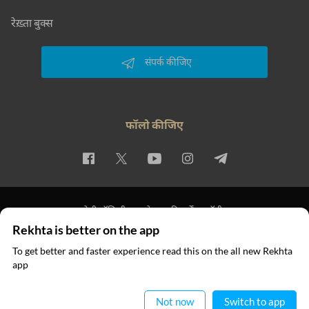
रेख़्ता बुक्स
संपर्क कीजिए
फॉलो कीजिए
प्राइवेसी पॉलिसी
इस्तेमाल की शर्तें
कॉपीराइट
Rekhta is better on the app
© 2026 Rekhta™ Foundation. All rights reserved.
To get better and faster experience read this on the all new Rekhta
app
ऐप में पढ़िए
Not now
Switch to app