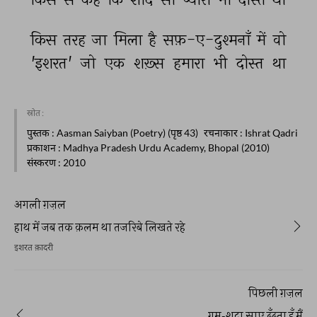
किस 
तरह 
जा 
मिला 
है 
सफ़-ए-दुश्मनाँ 
में 
वो 
'इशरत' 
जो 
एक 
शख़्स 
हमारा 
भी 
दोस्त 
था 
स्रोत :
पुस्तक
: Aasman Saiyban (Poetry) (पृष्ठ 43)
रचनाकार
: Ishrat Qadri
प्रकाशन
: Madhya Pradesh Urdu Academy, Bhopal (2010)
संस्करण
: 2010
अगली ग़ज़ल
हाथ में जब तक क़लम था तजरिबे लिखते रहे
इशरत क़ादरी
पिछली ग़ज़ल
गुम-शुदा साए ढूँढता हूँ मैं