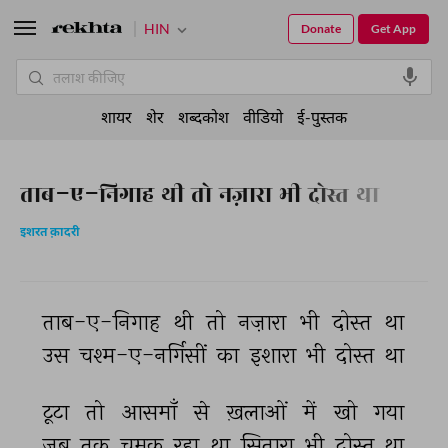
HIN
Donate
Get App
शायर
शेर
शब्दकोश
वीडियो
ई-पुस्तक
ताब-ए-निगाह थी तो नज़ारा भी दोस्त था
इशरत क़ादरी
ताब-ए-निगाह 
थी 
तो 
नज़ारा 
भी 
दोस्त 
था 
उस 
चश्म-ए-नर्गिसीं 
का 
इशारा 
भी 
दोस्त 
था 
टूटा 
तो 
आसमाँ 
से 
ख़लाओं 
में 
खो 
गया 
जब 
तक 
चमक 
रहा 
था 
सितारा 
भी 
दोस्त 
था 