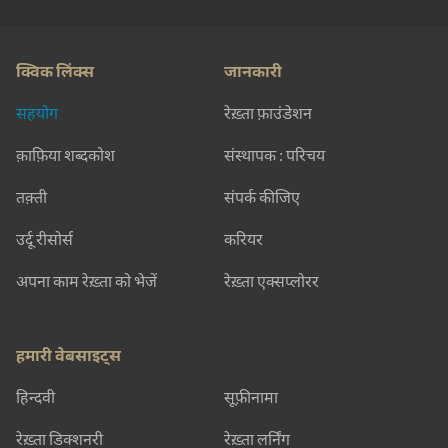
क्विक लिंक्स
जानकारी
सहयोग
रेख़्ता फ़ाउंडेशन
क़ाफ़िया शब्दकोश
संस्थापक : परिचय
तक़्ती
संपर्क कीजिए
उर्दू रीसोर्स
करियर
अपना काम रेख़्ता को भेजें
रेख़्ता एक्सप्लोरर
हमारी वेबसाइट्स
हिन्दवी
सूफ़ीनामा
रेख़्ता डिक्शनरी
रेख़्ता लर्निंग