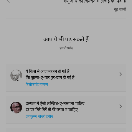
क्यूँ आप को ख़ल्वत में लड़ाई की पड़ी है
नूह नारवी
आप ये भी पढ़ सकते हैं
हमारी पसंद
ये किस से आज बरहम हो गई है
कि ज़ुल्फ़-ए-यार पुर-ख़म हो गई है
तिलोकचंद महरूम
उल्फ़त में ऐसी लग़्ज़िश-ए-मस्ताना चाहिए
दर पर तिरे गिरें तो सँभलना न चाहिए
जयकृष्ण चौधरी हबीब