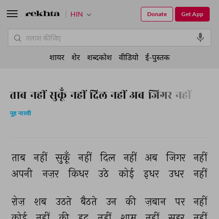
HIN
Donate
Get App
शायर
शेर
शब्दकोश
वीडियो
ई-पुस्तक
ताब नहीं सुकूँ नहीं दिल नहीं अब जिगर नहीं
नूह नारवी
ताब 
नहीं 
सुकूँ 
नहीं 
दिल 
नहीं 
अब 
जिगर 
नहीं 
अपनी 
नज़र 
किधर 
उठे 
कोई 
इधर 
उधर 
नहीं 
रोज़ 
शब 
उठते 
बैठते 
उन 
की 
ज़बान 
पर 
नहीं 
कोई 
नहीं 
की 
हद 
नहीं 
शाम 
नहीं 
सहर 
नहीं 