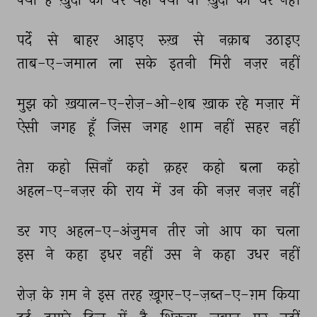
पर्दे 
से 
बाहर 
आइए 
रुख़ 
से 
नक़ाब 
उठाइए 
ताब-ए-जमाल 
ला 
सके 
इतनी 
मिरी 
नज़र 
नहीं 
मुझ 
को 
ख़याल-ए-रोज़-ओ-शब 
ख़ाक 
रहे 
मज़ार 
में 
ऐसी 
जगह 
हूँ 
जिस 
जगह 
शाम 
नहीं 
सहर 
नहीं 
तेग़ 
कहो 
सिनाँ 
कहो 
क़हर 
कहो 
बला 
कहो 
अहल-ए-नज़र 
की 
राय 
में 
उन 
की 
नज़र 
नज़र 
नहीं 
डर 
गए 
अहल-ए-अंजुमन 
तीर 
जो 
आप 
का 
चला 
इस 
ने 
कहा 
इधर 
नहीं 
उस 
ने 
कहा 
उधर 
नहीं 
रोज़ 
के 
ग़म 
ने 
इस 
तरह 
ख़ूगर-ए-ज़ब्त-ए-ग़म 
किया 