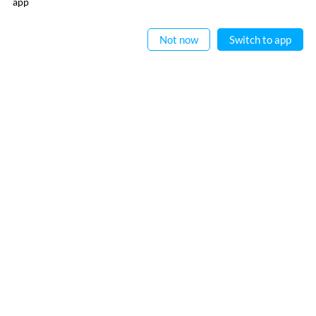
app
ऐप में पढ़िए
Not now
Switch to app
रेख़्ता न्यूज़लेटर सबस्क्राइब कीजिए
नई जानकारियाँ प्राप्त करने के लिए रेख़्ता न्यूज़ लेटर सब्स्क्राइब कीजिए
मैंने रेख़्ता की
गोपनीयता नीति
पढ़ ली है और इससे सहमत हूँ