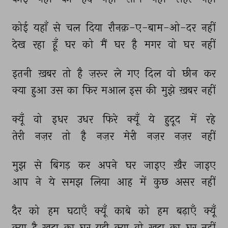
कोई 
यहाँ 
से 
चल 
दिया 
रौनक़-ए-बाम-ओ-दर 
नहीं 
देख 
रहा 
हूँ 
घर 
को 
मैं 
घर 
है 
मगर 
वो 
घर 
नहीं 
इतनी 
ख़बर 
तो 
है 
ज़रूर 
ले 
गए 
दिल 
वो 
छीन 
कर 
क्या 
हुआ 
उस 
का 
फिर 
मआल 
इस 
की 
मुझे 
ख़बर 
नहीं 
क्यूँ 
वो 
इधर 
उधर 
फिरे 
क्यूँ 
ये 
हुदूद 
में 
रहे 
तेरी 
नज़र 
तो 
है 
नज़र 
मेरी 
नज़र 
नज़र 
नहीं 
मुझ 
से 
बिगड़ 
कर 
अपने 
घर 
जाइए 
ख़ैर 
जाइए 
आप 
ने 
ये 
समझ 
लिया 
आह 
में 
कुछ 
असर 
नहीं 
दैर 
को 
हम 
घटाएँ 
क्यूँ 
काबे 
को 
हम 
बढ़ाएँ 
क्यूँ 
क्या 
है 
ख़ुदा 
का 
घर 
यही 
क्या 
वो 
ख़ुदा 
का 
घर 
नहीं 