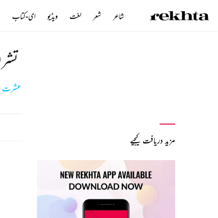
شاعر
شعر
لغت
ویڈیو
ای-کتاب
ن
تشری
عشرت بر
مزید دریافت کیجیے