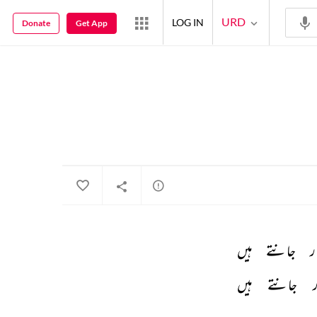
URD
LOG IN
Donate
Get App
ر 
جانتے 
ہیں 
 
جانتے 
ہیں 