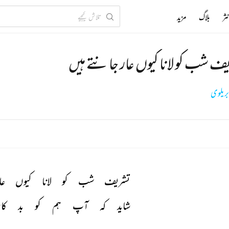
ثر
بلاگ
مزید
ف شب کو لانا کیوں عار جانتے ہیں
یلوی
تشریف 
شب 
کو 
لانا 
کیوں 
عا
شاید 
کہ 
آپ 
ہم 
کو 
بد 
کار