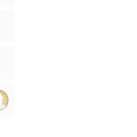
aru
Two Sisters | Sunday
Rekhta Rub
Special