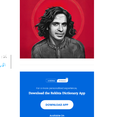
مأخذ :
انتخا