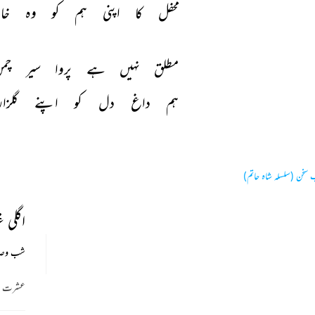
محفل 
کا 
اپنی 
ہم 
کو 
وہ 
خار
مطلق 
نہیں 
ہے 
پروا 
سیر 
چمن
ہم 
داغ 
دل 
کو 
اپنے 
گلزار
ب سخن (سلسلہ شاہ حاتم)
اگلی 
شب وصال
عشرت بر