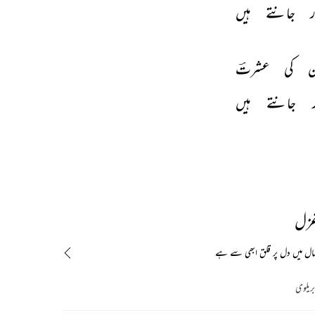
 
جانتے 
ہیں 
 
کی 
عشرتؔ 
 
جانتے 
ہیں 
غزل
 میں دل پر قلق ابھی سے ہے
یلوی