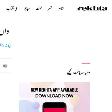
شاعر
شعر
لغت
ویڈیو
ای-کتاب
ن
واں ن
یگانہ چن
مزید دریافت کیجیے