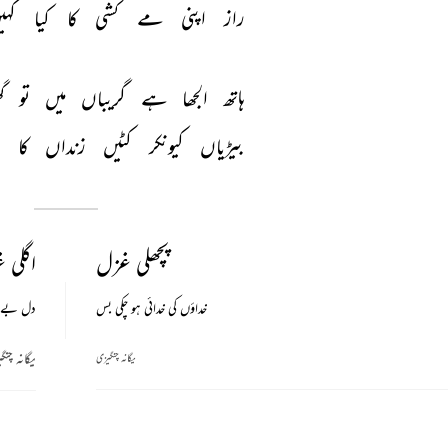
راز 
اپنی 
مے 
کشی 
کا 
کیا 
کہی
ہاتھ 
الجھا 
ہے 
گریباں 
میں 
تو 
گ
بیڑیاں 
کیونکر 
کٹیں 
زنداں 
کا 
د
پچھلی غزل
اگلی 
خداؤں کی خدائی ہو چکی بس
دل بے ت
یگانہ چنگ
یگانہ چنگیزی