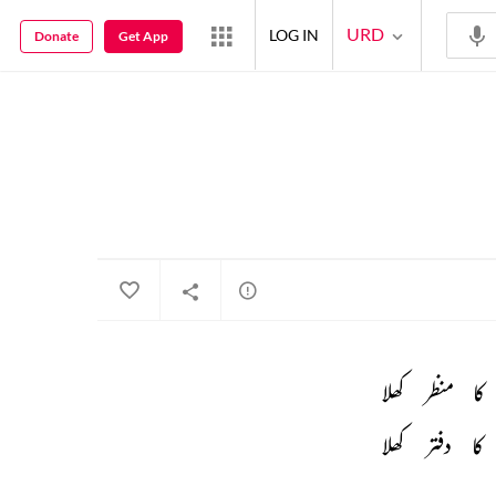
URD
LOG IN
Donate
Get App
کا 
منظر 
کھلا 
کا 
دفتر 
کھلا 