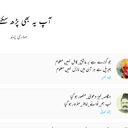
آپ یہ بھی پڑھ سکتے
ہماری پسند
جو گزرے ہے بر عاشق_کامل نہیں معلوم
جبریل ہے ہر آن میں نازل نہیں معلوم
شاہ نصیر
ہنگامہ_خیز دعوئ_منصور ہو گیا
لب ہم_نوائے_خاطر_مغرور ہو گیا
بیخود موہانی