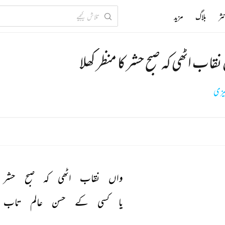
ثر
بلاگ
مزید
قاب اٹھی کہ صبح حشر کا منظر کھلا
گیزی
واں 
نقاب 
اٹھی 
کہ 
صبح 
حشر 
یا 
کسی 
کے 
حسن 
عالم 
تاب 