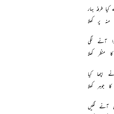
 
کیا 
طرفہ 
بہار 
منہ 
پر 
کھلا 
ا 
آنے 
لگی 
کا 
منظر 
کھلا 
ے 
اچھا 
کیا 
کا 
جوہر 
کھلا 
 
آنے 
لگیں 