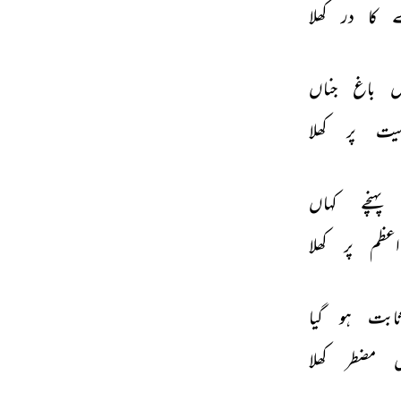
 
کا 
در 
کھلا 
ل 
باغ 
جناں 
یت 
پر 
کھلا 
پہنچے 
کہاں 
اعظم 
پر 
کھلا 
ابت 
ہو 
گیا 
 
مضطر 
کھلا 