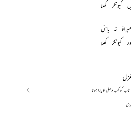
ں 
کیونکر 
کھلا 
ھبراؤ 
نہ 
یاسؔ 
ر 
کیونکر 
کھلا 
غزل
اب کو کب وصل کا یارا ہوتا
یزی