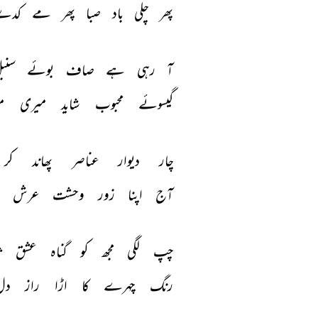
پھر 
چلی 
باد 
صبا 
پھر 
مے 
کدے
آ 
رہی 
ہے 
صاف 
بوئے 
سنب
گیسوئے 
محبوب 
شاید 
میری 
م
چار 
دیوار 
عناصر 
پھاند 
کر 
آج 
اپنا 
زور 
وحشت 
عرش 
چپ 
لگی 
مجھ 
کو 
گناہ 
عشق 
ث
رنگ 
چہرے 
کا 
اڑا 
راز 
دل