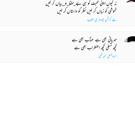
نہ کیوں اپنی محبت کو ہی بے_لفظ_و_بیاں کر لیں
خموشی کو زباں کر لیں نظر کو داستاں کر لیں
جے کرشن چودھری حبیب
مہربانی بھی ہے عتاب بھی ہے
کچھ تسلی کچھ اضطراب بھی ہے
اسماعیل میرٹھی
نہ ہم دعا سے اب نہ وفا سے طلب کریں
عشق_بتاں میں صبر خدا سے طلب کریں
میر حسن
 MORE SUGGESTIONS