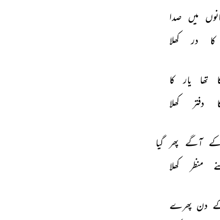
نوں 
میں 
صدا 
کا 
در 
کھلا 
 
تھا 
یار 
کا 
ا 
دفتر 
کھلا 
ے 
آگے 
پھر 
گیا 
ے 
منظر 
کھلا 
 
دن 
پھرے 