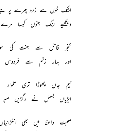
اشک 
خوں 
سے 
زرد 
چہرے 
پر 
ہے
دیکھیے 
رنگ 
جنوں 
کیسا 
مرے 
خنجر 
قاتل 
سے 
جنت 
کی 
ہو
اور 
بہار 
زخم 
سے 
فردوس 
نیم 
جاں 
چھوڑا 
تری 
تلوار 
ن
ایڑیاں 
بسمل 
نے 
رگڑیں 
صبر 
صحبت 
واعظ 
میں 
بھی 
انگڑائیاں