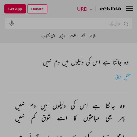
URD
Get App
Donate
شاعر
شعر
لغت
ویڈیو
ای-کتاب
وہ جانتا ہے اس کی دلیلوں میں دم نہیں
عقیل نعمانی
وہ 
جانتا 
ہے 
اس 
کی 
دلیلوں 
میں 
دم 
نہیں 
پھر 
بھی 
مباحثوں 
کا 
اسے 
شوق 
کم 
نہیں 