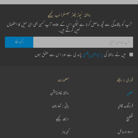
ریختہ نیوز لیٹر سبسکرائب کیجیے
آپ کو باقاعدگی سے کچھ حاصل کرنا ہے لیکن اس کے علاوہ آپ کسی بھی ای میل کا استعمال
نہیں کرتے ہیں۔
میں نے ریختہ کی
پرائیویسی پالیسی
پڑھ لی ہے اور اس سے متفق ہوں
فوری رابطے
معلومات
عطیہ
ریختہ فاؤنڈیشن
فرہنگ قافیہ
بانی : تعارف
تقطیع
رابطہ کیجیے
اردو وسائل
کیریئر