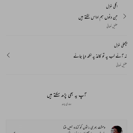
اگلی غزل
جن دنوں ہم اداس لگتے ہیں
عقیل نعمانی
پچھلی غزل
نہ آئے لب پہ تو کاغذ پہ لکھ دیا جائے
عقیل نعمانی
آپ یہ بھی پڑھ سکتے ہیں
ہماری پسند
وحشت بھری راتوں کو کنارہ نہیں ملتا