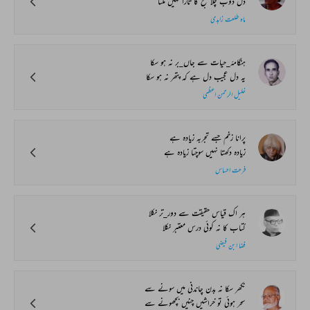
دل ڈوب چلا صبح کا تارا نہیں ملتا
ماہ طلعت زاہدی
ہنگامۂ_حیات سے جاں_بر نہ ہو سکا
یہ دل عجیب دل ہے کہ پتھر نہ ہو سکا
خلیل الرحمن اعظمی
پرانا زخم جسے تجربہ زیادہ ہے
زیادہ دکھتا نہیں سوچتا زیادہ ہے
فرحت احساس
ہر اک قیاس حقیقت سے دور_تر نکلا
کتاب کا نہ کوئی درس معتبر نکلا
فضا ابن فیضی
نکھر سکا نہ بدن چاندنی میں سونے سے
سحر ہوئی تو خراشیں چنیں بچھونے سے