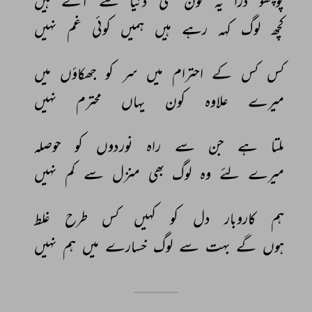
پوچھو 
ذرا 
یہ 
کون 
سی 
دنیا 
سے 
آئے 
ہیں 
کچھ 
لوگ 
کہہ 
رہے 
ہیں 
ہمیں 
کوئی 
غم 
نہیں 
کس 
کس 
کے 
احترام 
میں 
سر 
کو 
جھکاؤں 
میں 
میرے 
علاوہ 
کون 
یہاں 
محترم 
نہیں 
ملتا 
ہے 
جن 
سے 
راہ 
نوردوں 
کو 
حوصلہ 
میرے 
لئے 
وہ 
لوگ 
بھی 
منزل 
سے 
کم 
نہیں 
ہم 
کاروبار 
دل 
کو 
کہیں 
کس 
طرح 
غلط 
ہوں 
گے 
بہت 
سے 
لوگ 
خسارے 
میں 
ہم 
نہیں 