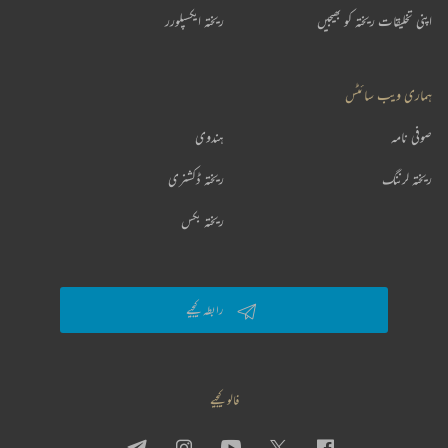
اپنی تخلیقات ریختہ کو بھیجیں
ریختہ ایکسپلورر
ہماری ویب سائٹس
صوفی نامہ
ہندوی
ریختہ لرننگ
ریختہ ڈکشنری
ریختہ بکس
رابطہ کیجیے
فالو کیجیے