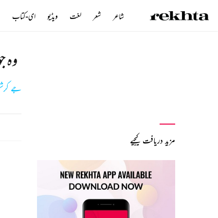
شاعر
شعر
لغت
ویڈیو
ای-کتاب
ن
وہ ج
جے کرش
مزید دریافت کیجیے