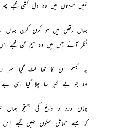
نہیں 
منزلوں 
میں 
وہ 
دل 
کشی 
مجھے 
پھر 
جہاں 
رقص 
میں 
ہو 
کرن 
کرن 
جہاں 
غن
نظر 
آئے 
جس 
میں 
وہ 
سیم 
تن 
مجھے 
اس 
یہ 
تبسم 
ان 
کا 
تھا 
لٹ 
گیا 
سر 
را
وہ 
جو 
بے 
خبر 
سا 
چلا 
گیا 
اسی 
بے 
جہاں 
درد 
و 
داغ 
کی 
جستجو 
جہاں 
ن
کہ 
جسے 
تلاش 
سکوں 
نہیں 
مجھے 
اس 