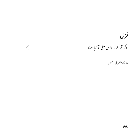
غزل
گر تجھ کو نہ راس آئی تو کیا ہوگا
 چودھری حبیب
Wa