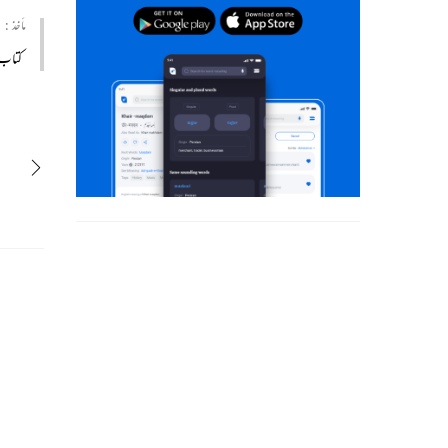
مأخذ :
کتاب