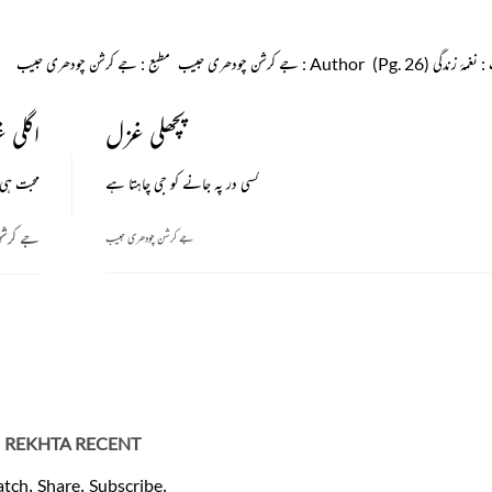
: نغمۂ زندگی (Pg. 26)
Author
: جے کرشن چودھری حبیب
مطبع
: جے کرشن چودھری حبیب
پچھلی غزل
اگلی 
کسی در پہ جانے کو جی چاہتا ہے
محبت ہی ا
جے کرشن
جے کرشن چودھری حبیب
REKHTA RECENT
tch. Share. Subscribe.