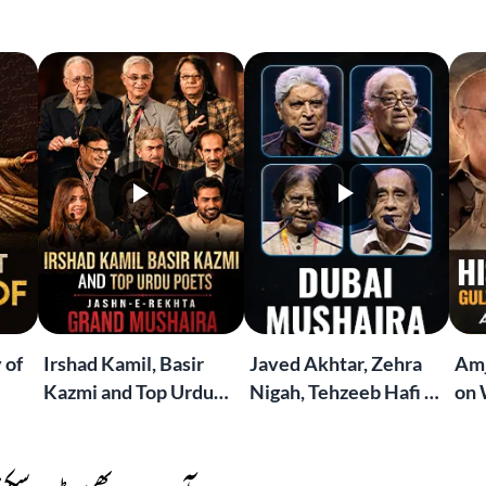
 of
Irshad Kamil, Basir
Javed Akhtar, Zehra
Amj
Kazmi and Top Urdu
Nigah, Tehzeeb Hafi &
on 
to
Poets Live at the
More | Live at the
Lif
Jashn-e-Rekhta
Dubai Grand Mushaira
Rub
London Grand