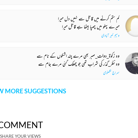
کم ستم کرنے میں قاتل سے نہیں دل میرا
میرے پہلو میں چھپا بیٹھا ہے قاتل میرا
وسیم خیر آبادی
وہ زکوٰۃ_دولت_صبر بھی مرے چند اشکوں کے نام سے
وہ نظر_گذر کی شراب تھی جو چھلک گئی مرے جام سے
سراج لکھنوی
 MORE SUGGESTIONS
COMMENT
SHARE YOUR VIEWS