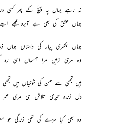
نہ 
رہے 
جہاں 
پہ 
پہنچ 
کے 
پھر 
کسی 
در 
جہاں 
عشق 
کی 
بھی 
ہے 
آبرو 
مجھے 
ایسے
جہاں 
بکھری 
پیار 
کی 
داستاں 
جہاں 
ذر
وہ 
مری 
زمیں 
مرا 
آسماں 
اسی 
رہ 
ہیں 
تجھی 
سے 
حسن 
کی 
شوخیاں 
ہیں 
تجھی 
س
دل 
زندہ 
تیری 
تلاش 
ہی 
مری 
عمر 
وہ 
بھی 
کیا 
مزے 
کی 
تھی 
زندگی 
جو 
سف