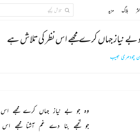
ثر
بلاگ
مزید
و بے نیاز جہاں کرے مجھے اس نظر کی تلاش ہے
ن چودھری حبیب
وہ 
جو 
بے 
نیاز 
جہاں 
کرے 
مجھے 
اس 
جو 
تجھے 
بنا 
دے 
غم 
آشنا 
مجھے 
اس 