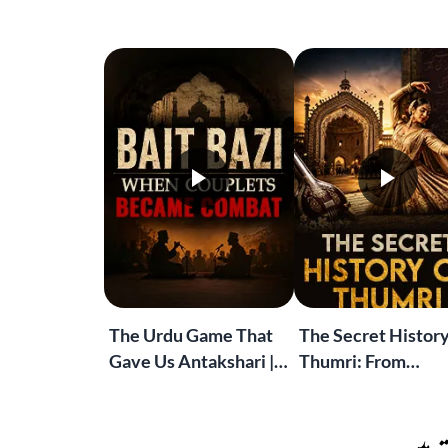
The Urdu Game That
The Secret History
Gave Us Antakshari |
Thumri: From
Bait Bazi Explained
Lucknow’s Courts 
Global Stages