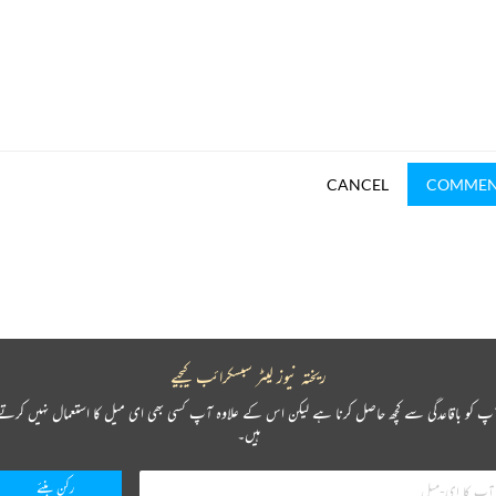
CANCEL
COMME
ریختہ نیوز لیٹر سبسکرائب کیجیے
پ کو باقاعدگی سے کچھ حاصل کرنا ہے لیکن اس کے علاوہ آپ کسی بھی ای میل کا استعمال نہیں کرتے
ہیں۔