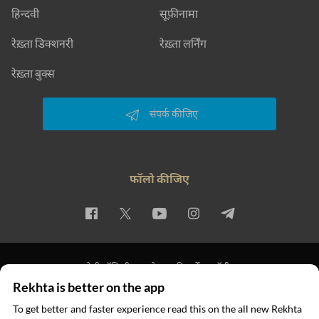
हिन्दवी
सूफ़ीनामा
रेख़्ता डिक्शनरी
रेख़्ता लर्निंग
रेख़्ता बुक्स
संपर्क कीजिए
फॉलो कीजिए
प्राइवेसी पॉलिसी
इस्तेमाल की शर्तें
कॉपीराइट
Rekhta is better on the app
© 2026 Rekhta™ Foundation. All rights reserved.
To get better and faster experience read this on the all new Rekhta