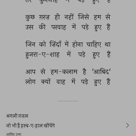
कुछ 
ग़रज़ 
ही 
नहीं 
जिसे 
हम 
से 
उस 
की 
परवाह 
में 
पड़े 
हुए 
हैं 
जिन 
को 
ज़िंदाँ 
में 
होना 
चाहिए 
था 
हुजरा-ए-शाह 
में 
पड़े 
हुए 
हैं 
आप 
से 
हम-कलाम 
है 
'आबिद' 
लोग 
क्यों 
वाह 
में 
पड़े 
हुए 
हैं 
अगली ग़ज़ल
जो भी है हस्ब-ए-हाल खींचेंगे
आबिद उमर