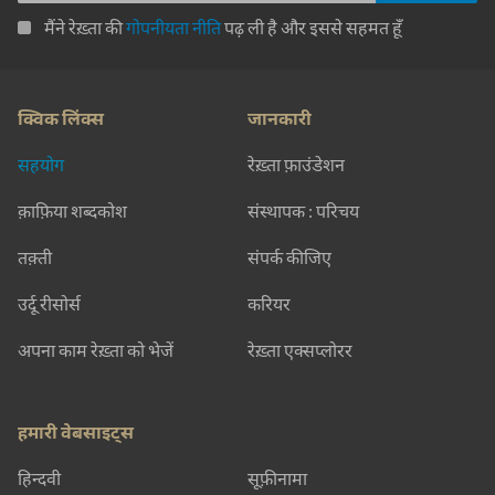
मैंने रेख़्ता की
गोपनीयता नीति
पढ़ ली है और इससे सहमत हूँ
क्विक लिंक्स
जानकारी
सहयोग
रेख़्ता फ़ाउंडेशन
क़ाफ़िया शब्दकोश
संस्थापक : परिचय
तक़्ती
संपर्क कीजिए
उर्दू रीसोर्स
करियर
अपना काम रेख़्ता को भेजें
रेख़्ता एक्सप्लोरर
हमारी वेबसाइट्स
हिन्दवी
सूफ़ीनामा