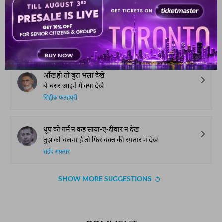
मेरे दिल के ये दाग़ सारे हैं
आसमाँ पर जो चाँद तारे हैं
रियाज़ ग़ाज़ीपुरी
आँख हो तो बुरा भला देखे
बे-बसर आइने में क्या देखे
सिद्दीक़ फतहपुरी
धूप को गर्म न कह साया-ए-दीवार न देख
तुझ को चलना है तो फिर वक़्त की रफ़्तार न देख
सईद अफ़सर
SHOW MORE SUGGESTIONS