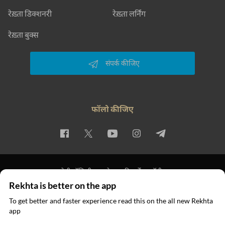
रेख़्ता डिक्शनरी
रेख़्ता लर्निंग
रेख़्ता बुक्स
संपर्क कीजिए
फॉलो कीजिए
प्राइवेसी पॉलिसी
इस्तेमाल की शर्तें
कॉपीराइट
Rekhta is better on the app
© 2026 Rekhta™ Foundation. All rights reserved.
To get better and faster experience read this on the all new Rekhta
app
ऐप में पढ़िए