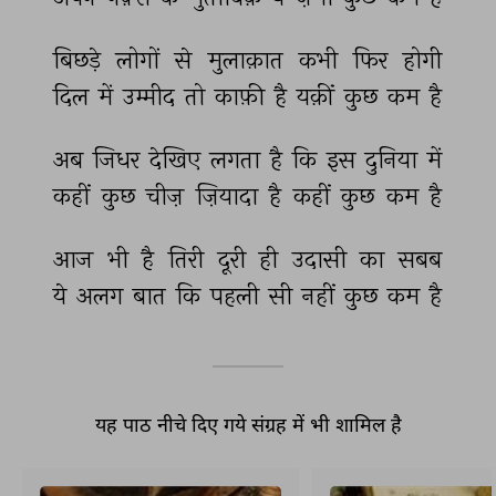
बिछड़े 
लोगों 
से 
मुलाक़ात 
कभी 
फिर 
होगी 
दिल 
में 
उम्मीद 
तो 
काफ़ी 
है 
यक़ीं 
कुछ 
कम 
है 
अब 
जिधर 
देखिए 
लगता 
है 
कि 
इस 
दुनिया 
में 
कहीं 
कुछ 
चीज़ 
ज़ियादा 
है 
कहीं 
कुछ 
कम 
है 
आज 
भी 
है 
तिरी 
दूरी 
ही 
उदासी 
का 
सबब 
ये 
अलग 
बात 
कि 
पहली 
सी 
नहीं 
कुछ 
कम 
है 
यह पाठ नीचे दिए गये संग्रह में भी शामिल है