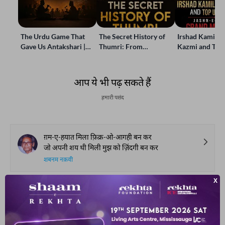
The Urdu Game That
The Secret History of
Irshad Kamil, B
Gave Us Antakshari |
Thumri: From
Kazmi and Top
Bait Bazi Explained
Lucknow’s Courts to
Poets Live at t
Global Stages
e-Rekhta Lond
Mushaira
आप ये भी पढ़ सकते हैं
हमारी पसंद
ग़म-ए-हयात मिला फ़िक्र-ओ-आगही बन कर
जो अपनी शय थी मिली मुझ को ज़िंदगी बन कर
शबनम नक़वी
हम से वो जान-ए-सुख़न रब्त-ए-नवा चाहती है
चाँद है और चराग़ों से ज़िया चाहती है
इरफ़ान सिद्दीक़ी