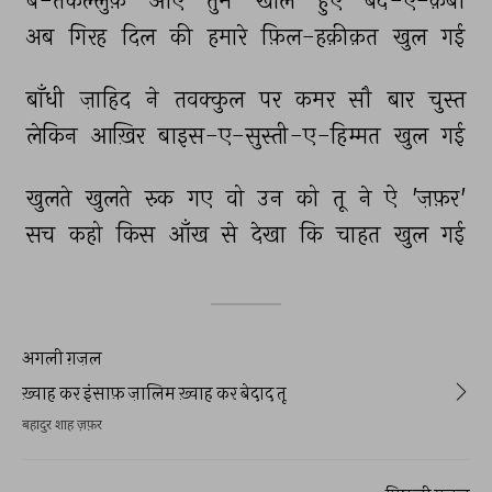
बे-तकल्लुफ़ 
आए 
तुम 
खोले 
हुए 
बंद-ए-क़बा 
अब 
गिरह 
दिल 
की 
हमारे 
फ़िल-हक़ीक़त 
खुल 
गई 
बाँधी 
ज़ाहिद 
ने 
तवक्कुल 
पर 
कमर 
सौ 
बार 
चुस्त 
लेकिन 
आख़िर 
बाइस-ए-सुस्ती-ए-हिम्मत 
खुल 
गई 
खुलते 
खुलते 
रुक 
गए 
वो 
उन 
को 
तू 
ने 
ऐ 
'ज़फ़र' 
सच 
कहो 
किस 
आँख 
से 
देखा 
कि 
चाहत 
खुल 
गई 
अगली ग़ज़ल
ख़्वाह कर इंसाफ़ ज़ालिम ख़्वाह कर बेदाद तू
बहादुर शाह ज़फ़र