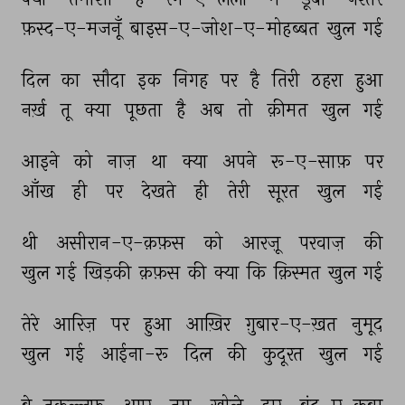
फ़स्द-ए-मजनूँ 
बाइस-ए-जोश-ए-मोहब्बत 
खुल 
गई 
दिल 
का 
सौदा 
इक 
निगह 
पर 
है 
तिरी 
ठहरा 
हुआ 
नर्ख़ 
तू 
क्या 
पूछता 
है 
अब 
तो 
क़ीमत 
खुल 
गई 
आइने 
को 
नाज़ 
था 
क्या 
अपने 
रू-ए-साफ़ 
पर 
आँख 
ही 
पर 
देखते 
ही 
तेरी 
सूरत 
खुल 
गई 
थी 
असीरान-ए-क़फ़स 
को 
आरज़ू 
परवाज़ 
की 
खुल 
गई 
खिड़की 
क़फ़स 
की 
क्या 
कि 
क़िस्मत 
खुल 
गई 
तेरे 
आरिज़ 
पर 
हुआ 
आख़िर 
ग़ुबार-ए-ख़त 
नुमूद 
खुल 
गई 
आईना-रू 
दिल 
की 
कुदूरत 
खुल 
गई 