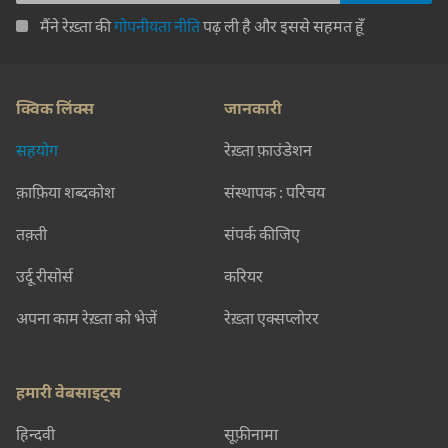
मैंने रेख़्ता की
गोपनीयता नीति
पढ़ ली है और इससे सहमत हूँ
क्विक लिंक्स
जानकारी
सहयोग
रेख़्ता फ़ाउंडेशन
क़ाफ़िया शब्दकोश
संस्थापक : परिचय
तक़्ती
संपर्क कीजिए
उर्दू रीसोर्स
करियर
अपना काम रेख़्ता को भेजें
रेख़्ता एक्सप्लोरर
हमारी वेबसाइट्स
हिन्दवी
सूफ़ीनामा