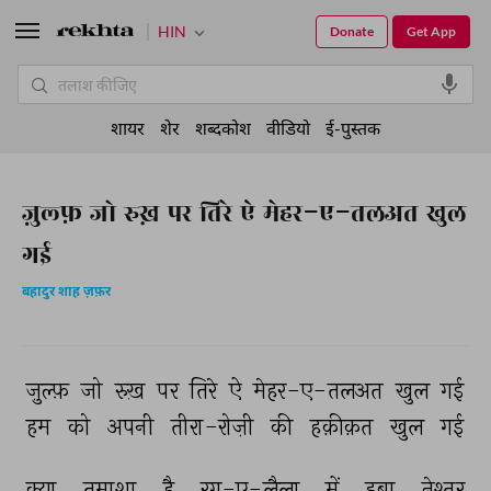
HIN
Donate
Get App
शायर
शेर
शब्दकोश
वीडियो
ई-पुस्तक
ज़ुल्फ़ जो रुख़ पर तिरे ऐ मेहर-ए-तलअत खुल
गई
बहादुर शाह ज़फ़र
ज़ुल्फ़ 
जो 
रुख़ 
पर 
तिरे 
ऐ 
मेहर-ए-तलअत 
खुल 
गई 
हम 
को 
अपनी 
तीरा-रोज़ी 
की 
हक़ीक़त 
खुल 
गई 
क्या 
तमाशा 
है 
रग-ए-लैला 
में 
डूबा 
नेश्तर 