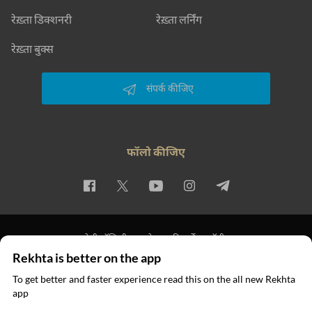
रेख़्ता डिक्शनरी
रेख़्ता लर्निंग
रेख़्ता बुक्स
संपर्क कीजिए
फॉलो कीजिए
प्राइवेसी पॉलिसी
इस्तेमाल की शर्तें
कॉपीराइट
Rekhta is better on the app
© 2026 Rekhta™ Foundation. All rights reserved.
To get better and faster experience read this on the all new Rekhta
app
ऐप में पढ़िए