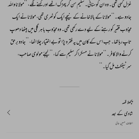
غزل 
کہی 
تھی۔ 
وہ 
ان 
کو 
سنائی۔ 
سلیم 
سن 
کر 
پھڑک 
اٹھے 
اور 
کہنے 
لگے، 
’’مولانا 
واللہ 
جادو 
ہے۔‘‘ 
مولانا 
کے 
بالاخانے 
کے 
نیچے 
ایک 
کوٹھری 
تھی، 
مولانا 
نے 
ایک 
مجذوب 
فقیر 
کو 
رہنے 
کے 
لیے 
دے 
رکھی 
تھی۔ 
وہ 
مجذوب 
باہر 
گلی 
میں 
بیٹھا 
دھوپ 
تاپ 
رہا 
تھا۔ 
جب 
اس 
کے 
کان 
میں 
یہ 
فقرہ 
پڑا 
تو 
بے 
اختیار 
چلا 
اٹھا، 
’’جادو 
برحق 
کرنے 
والا 
کافر۔‘‘ 
مولانا 
نے 
مسکراکر 
سلیم 
سے 
کہا، 
’’لیجئے 
مولوی 
صاحب، 
سرٹیفکٹ 
مل 
گیا۔‘‘ 
پچھلا قصہ
شادی کے بعد
الطاف حسین حالی