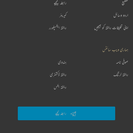
تقطیع
رابطہ کیجیے
اردو وسائل
کیریئر
اپنی تخلیقات ریختہ کو بھیجیں
ریختہ ایکسپلورر
ہماری ویب سائٹس
صوفی نامہ
ہندوی
ریختہ لرننگ
ریختہ ڈکشنری
ریختہ بکس
رابطہ کیجیے