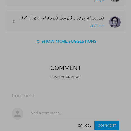
ایک بارحیدرآباد میں مجاز اور فراق دونوں ایک ساتھ ٹھہرے ہوئے تھے فراق نے مجاز سے مشورہ کے انداز میں کہا، ’’بمبئی چلے جاؤ، تمہارے گیت فلم والے بڑی قیمت دے کر خریدیں گے۔‘‘
اسرار الحق مجاز
SHOW MORE SUGGESTIONS
COMMENT
SHARE YOUR VIEWS
Comment
CANCEL
COMMENT