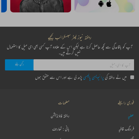
ریختہ نیوز لیٹر سبسکرائب کیجیے
آپ کو باقاعدگی سے کچھ حاصل کرنا ہے لیکن اس کے علاوہ آپ کسی بھی ای میل کا استعمال
نہیں کرتے ہیں۔
میں نے ریختہ کی
پرائیویسی پالیسی
پڑھ لی ہے اور اس سے متفق ہوں
فوری رابطے
معلومات
عطیہ
ریختہ فاؤنڈیشن
فرہنگ قافیہ
بانی : تعارف