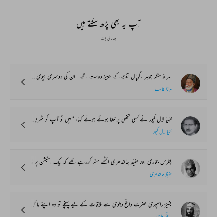
آپ یہ بھی پڑھ سکتے ہیں
ہماری پسند
امراؤ سنگھ جوہر ،گوپال تفتہؔ کے عزیز دوست تھے۔ ان کی دوسری بیوی کے انتقال کا حال تفتہؔ نے مرزا صاحب کو بھی لکھا، تو انہوں نے جواباً لکھا،
مرزا غالب
کنہیا لال کپور نے کسی شخص پر خفا ہوتے ہوئے کہا، ’’میں تو آپ کو شریف آدمی سمجھا تھا۔‘‘
کنہیا لال کپور
پطرس بخاری اور حفیظ جالندھری اکٹھے سفر کررہے تھے کہ ایک اسٹیشن پر پطرس کے ایک دوست اسی ڈبے میں داخل ہوئے۔ پطرس نے یہ کہہ کر حفیظ صاحب کا تعارف ان سے کرایا،
حفیظ جالندھری
بشیرؔ رامپوری حضرت داغؔ دہلوی سے ملاقات کے لیے پہنچے تو وہ اپنے ماتحت سے گفتگو بھی کررہے تھے اور اپنے ایک شاگرد کو اپنی نئی غزل کے اشعار بھی لکھوا رہے تھے۔ بشیر ؔصاحب نے سخن گوئی کے اس طریقہ پر تعجب کا اظہار کیا تو داغؔ صاحب نے پوچھا، ’’خاں صاحب آپ شعر کس طرح کہتے ہیں؟ بشیرؔ صاحب نے بتایا کہ حقہ بھروا کر الگ تھلگ ایک کمرے میں لیٹ جاتا ہوں۔ تڑپ تڑپ کر کروٹیں بدلتا ہوں، تب کوئی شعر موزوں ہوتا ہے۔‘‘ یہ سن کر داغ مسکرائے اور بولے، ’’بشیر صاحب! آپ شعر کہتے نہیں، شعر جنتے ہیں۔‘‘
داغؔ دہلوی