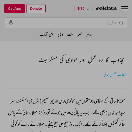
URD
Get App
Donate
شاعر
شعر
لغت
ویڈیو
ای-کتاب
مجذوب کا رد عمل اور مولوی کی مسکراہٹ
الطاف حسین حالی
مولانا 
حالیؔ 
کے 
مقامی 
دوستوں 
میں 
مولوی 
وحید 
الدین 
سلیم 
(لٹریری 
اسسٹنٹ 
سر 
سید 
احمد 
خاں) 
بھی 
تھے۔ 
جب 
یہ 
پانی 
پت 
میں 
ہوتے 
تو 
روزانہ 
مولانا 
حالیؔ 
کے 
پاس 
جاکر 
گھنٹوں 
بیٹھا 
کرتے 
تھے۔ 
ایک 
روز 
صبح 
ہی 
صبح 
پہنچے۔ 
مولانا 
نے 
رات 
کو 
کوئی 