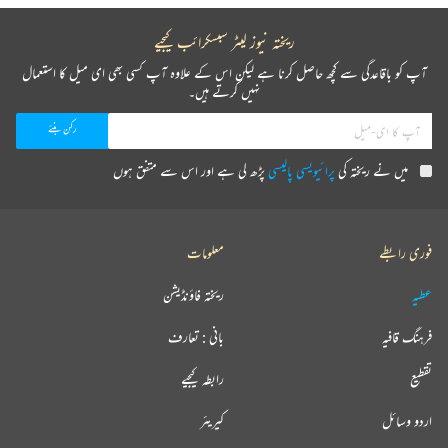
ریختہ نیوز لیٹر سبسکرائب کیجیے
آپ کو باقاعدگی سے کچھ حاصل کرنا ہے لیکن اس کے علاوہ آپ کسی بھی ای میل کا استعمال
نہیں کرتے ہیں۔
میں نے ریختہ کی
پرائیویسی پالیسی
پڑھ لی ہے اور اس سے متفق ہوں
فوری رابطے
معلومات
عطیہ
ریختہ فاؤنڈیشن
فرہنگ قافیہ
بانی : تعارف
تقطیع
رابطہ کیجیے
اردو وسائل
کیریئر