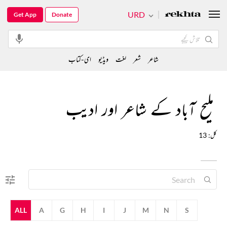
URD
Get App
Donate
شاعر
شعر
لغت
ویڈیو
ای-کتاب
ملیح آباد کے شاعر اور ادیب
کل: 13
ALL
A
G
H
I
J
M
N
S