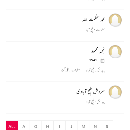
محمد عظمت اللہ
سکونت :
ملیح آباد
نجمہ محمود
1942
پیدائش :
ملیح آباد
سکونت :
علی گڑہ
سروش ملیح آبادی
پیدائش :
ملیح آباد
ALL
A
G
H
I
J
M
N
S