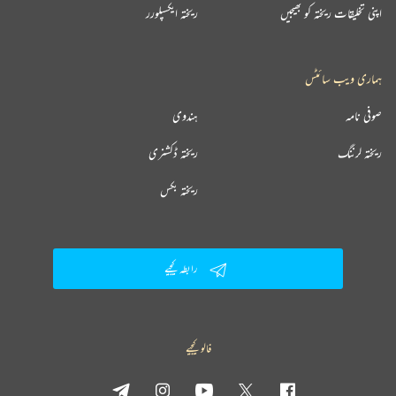
اپنی تخلیقات ریختہ کو بھیجیں
ریختہ ایکسپلورر
ہماری ویب سائٹس
صوفی نامہ
ہندوی
ریختہ لرننگ
ریختہ ڈکشنری
ریختہ بکس
رابطہ کیجیے
فالو کیجیے