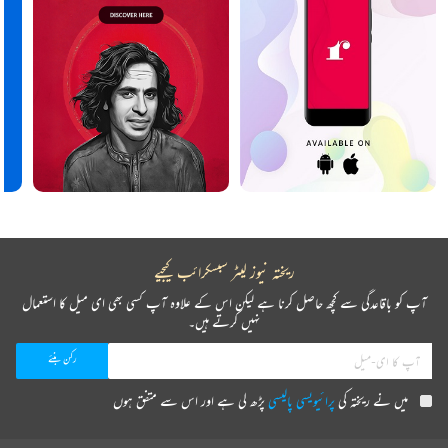
ریختہ نیوز لیٹر سبسکرائب کیجیے
آپ کو باقاعدگی سے کچھ حاصل کرنا ہے لیکن اس کے علاوہ آپ کسی بھی ای میل کا استعمال
نہیں کرتے ہیں۔
میں نے ریختہ کی
پرائیویسی پالیسی
پڑھ لی ہے اور اس سے متفق ہوں