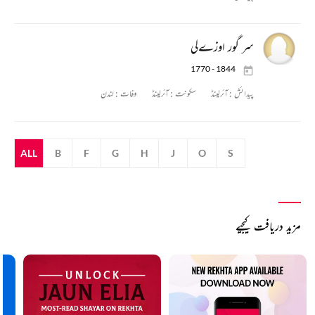
سر گور اوزےلی
1770 - 1844
پیدائش :
آئرلینڈ
سکونت :
آئرلینڈ
وفات :
لندن
ALL
B
F
G
H
J
O
S
مزید دریافت کیجیے