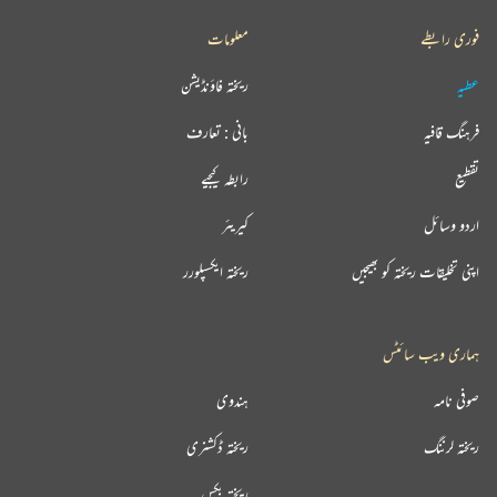
فوری رابطے
معلومات
عطیہ
ریختہ فاؤنڈیشن
فرہنگ قافیہ
بانی : تعارف
تقطیع
رابطہ کیجیے
اردو وسائل
کیریئر
اپنی تخلیقات ریختہ کو بھیجیں
ریختہ ایکسپلورر
ہماری ویب سائٹس
صوفی نامہ
ہندوی
ریختہ لرننگ
ریختہ ڈکشنری
ریختہ بکس