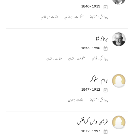
1840 - 1913
پیدائش :
آئرلینڈ
سکونت :
برطانیہ
وفات :
برطانیہ
برناڈ شا
1856 - 1950
پیدائش :
ڈبلن
سکونت :
لندن
وفات :
لندن
برام اسٹوکر
1847 - 1912
پیدائش :
آئرلینڈ
وفات :
لندن
فریمن ولس کرافٹس
1879 - 1957