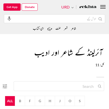
URD
Get App
Donate
شاعر
شعر
لغت
ویڈیو
ای-کتاب
آئرلینڈ کے شاعر اور ادیب
کل: 11
ALL
B
F
G
H
J
O
S