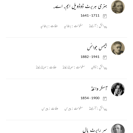
ہنری ہربرٹ ڈوڈویل ایم. اے.
1641 - 1711
پیدائش :
آئرلینڈ
سکونت :
برطانیہ
وفات :
برطانیہ
جیمس جوائس
1882 - 1941
پیدائش :
ڈبلن
سکونت :
سویٹذرلینڈ
وفات :
سویٹذرلینڈ
آسکر وائلڈ
1854 - 1900
پیدائش :
آئرلینڈ
سکونت :
پیرس
وفات :
پیرس
سر رابرٹ بال