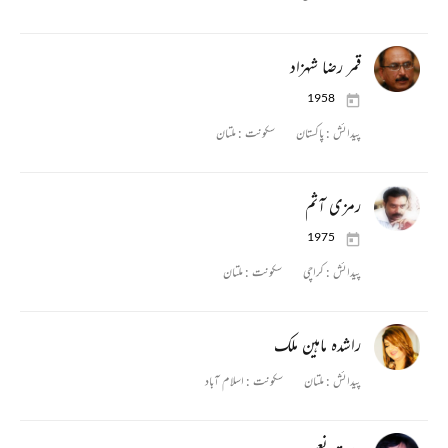
قمر رضا شہزاد
1958
پیدائش :
پاکستان
سکونت :
ملتان
رمزی آثم
1975
پیدائش :
کراچی
سکونت :
ملتان
راشدہ ماہین ملک
پیدائش :
ملتان
سکونت :
اسلام آباد