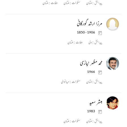
پیدائش :
ملتان
سکونت :
ملتان
وفات :
ملتان
مرزا ارشد گورگانی
1850 - 1906
پیدائش :
دلی
وفات :
ملتان
محمد مظہر نیازی
1966
پیدائش :
ملتان
سکونت :
میانوالی
مبشر سعید
1983
پیدائش :
ملتان
سکونت :
ملتان