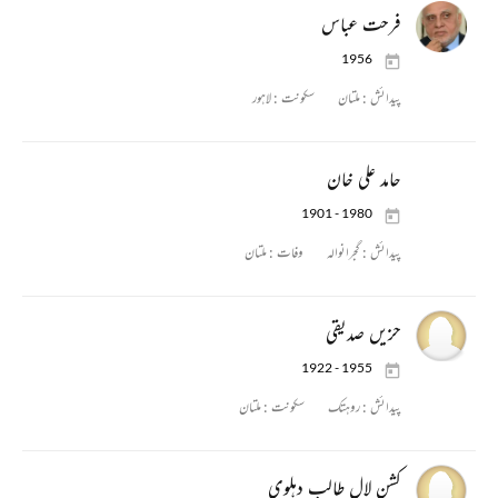
فرحت عباس
1956
پیدائش :
ملتان
سکونت :
لاہور
حامد علی خان
1901 - 1980
پیدائش :
گجرانوالہ
وفات :
ملتان
حزیں صدیقی
1922 - 1955
پیدائش :
روہتک
سکونت :
ملتان
کشن لال طالب دہلوی