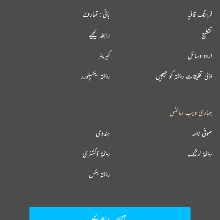
فرہنگ قافیہ
بانی : تعارف
تقطیع
رابطہ کیجیے
اردو وسائل
کیریئر
اپنی تخلیقات ریختہ کو بھیجیں
ریختہ ایکسپلورر
ہماری ویب سائٹس
صوفی نامہ
ہندوی
ریختہ لرننگ
ریختہ ڈکشنری
ریختہ بکس
رابطہ کیجیے