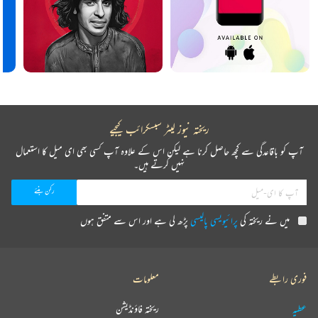
ریختہ نیوز لیٹر سبسکرائب کیجیے
آپ کو باقاعدگی سے کچھ حاصل کرنا ہے لیکن اس کے علاوہ آپ کسی بھی ای میل کا استعمال
نہیں کرتے ہیں۔
میں نے ریختہ کی
پرائیویسی پالیسی
پڑھ لی ہے اور اس سے متفق ہوں
فوری رابطے
معلومات
عطیہ
ریختہ فاؤنڈیشن