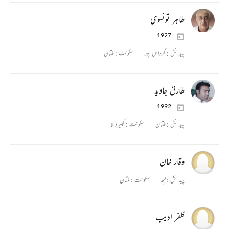
طاہر تونسوی
1927
پیدائش :
گرداس پور
سکونت :
ملتان
طارق جاوید
1992
پیدائش :
ملتان
سکونت :
کبیروالا
وقار خان
پیدائش :
لیھ
سکونت :
ملتان
ظفر ادیب