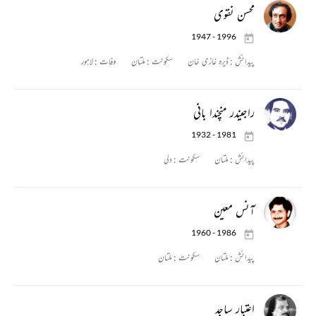
محسن نقوی
1947 - 1996
پیدائش :
ڈیرہ غازی خان
سکونت :
ملتان
وفات :
لاہور
راجیندر منچندا بانی
1932 - 1981
پیدائش :
ملتان
سکونت :
دلی
آنس معین
1960 - 1986
پیدائش :
ملتان
سکونت :
ملتان
اعتبار ساجد