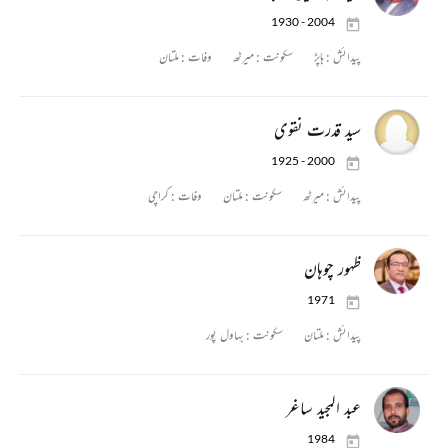
1930 - 2004
پیدائش :
ہاپڑ
سکونت :
میرٹھ
وفات :
ملتان
سید قدرت نقوی
1925 - 2000
پیدائش :
میرٹھ
سکونت :
ملتان
وفات :
کراچی
ظہور چوہان
1971
پیدائش :
ملتان
سکونت :
بہاول پور
عبد المجید ساغر
1984