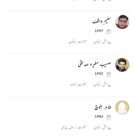
سلیم واقف
1997
پیدائش :
ملتان
سکونت :
ملتان
صہیب مغیرہ صدیقی
1992
پیدائش :
ملتان
سکونت :
لاہور
طاہر بلوچ
1983
پیدائش :
ملتان
سکونت :
راول پنڈی