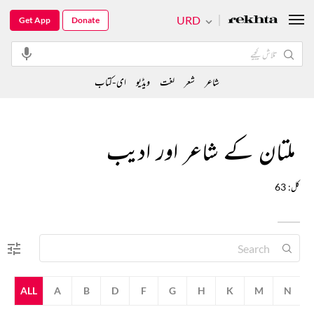
URD
Get App
Donate
شاعر
شعر
لغت
ویڈیو
ای-کتاب
ملتان کے شاعر اور ادیب
کل: 63
ALL
A
B
D
F
G
H
K
M
N