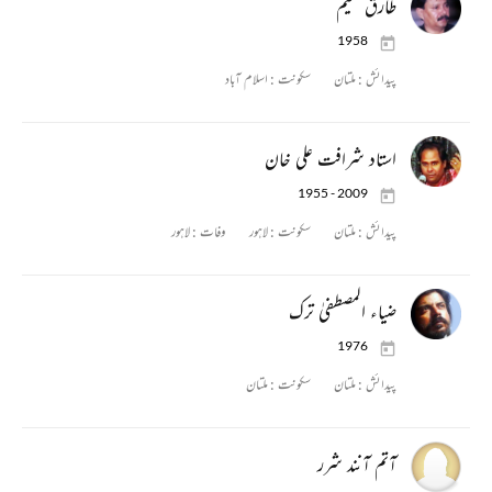
طارق نعیم
1958
پیدائش :
ملتان
سکونت :
اسلام آباد
استاد شرافت علی خان
1955 - 2009
پیدائش :
ملتان
سکونت :
لاہور
وفات :
لاہور
ضیاء المصطفیٰ ترک
1976
پیدائش :
ملتان
سکونت :
ملتان
آتم آنند شرر