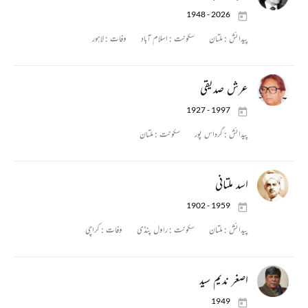
1948 - 2026
پیدائش :
ملتان
سکونت :
اسلام آباد
وفات :
لاہور
عرش صدیقی
1927 - 1997
پیدائش :
گرداس پور
سکونت :
ملتان
اسد ملتانی
1902 - 1959
پیدائش :
ملتان
سکونت :
راول پنڈی
وفات :
کراچی
اصغر ندیم سید
1949