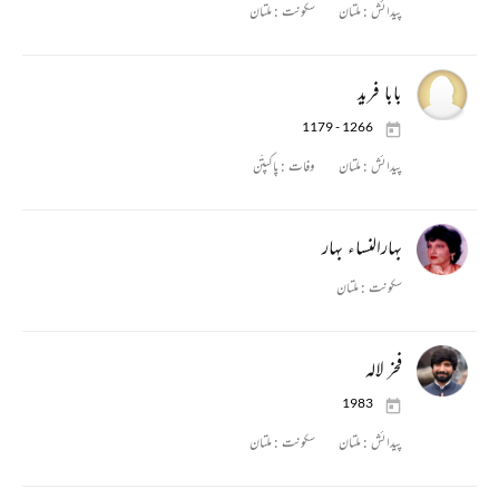
پیدائش :
ملتان
سکونت :
ملتان
بابا فرید
1179 - 1266
پیدائش :
ملتان
وفات :
پاکپتّن
بہارالنساء بہار
سکونت :
ملتان
فخر لالہ
1983
پیدائش :
ملتان
سکونت :
ملتان