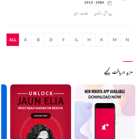
1913 - 1984
پیدائش :
ملتان
وفات :
دلی
ALL
A
B
D
F
G
H
K
M
N
مزید دریافت کیجیے