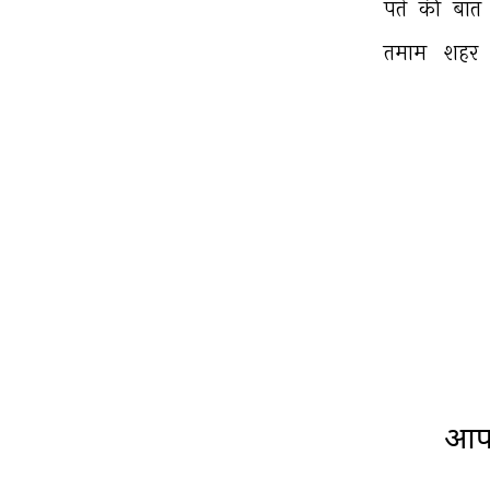
पते 
की 
बात 
तमाम 
शहर 
आप 