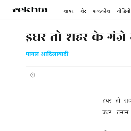
शायर
शेर
शब्दकोश
वीडियो
इधर तो शहर के गंजे म
पागल आदिलाबादी
इधर 
तो 
शह
उधर 
तमाम 