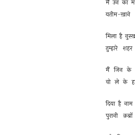
मैं 
उन 
का 
म
यतीम-ख़ाने 
मिला 
है 
नुस्ख
तुम्हारे 
शहर 
मैं 
जिन 
के 
वो 
ले 
के 
ह
दिया 
है 
नाम 
पुरानी 
क़ब्रों 