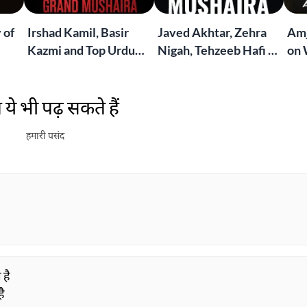
 of
Irshad Kamil, Basir
Javed Akhtar, Zehra
Amj
Kazmi and Top Urdu
Nigah, Tehzeeb Hafi &
on 
to
Poets Live at the
More | Live at the
Lif
Jashn-e-Rekhta
Dubai Grand Mushaira
Rub
ये भी पढ़ सकते हैं
London Grand
Mushaira
हमारी पसंद
 है
है