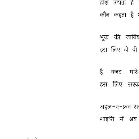
होश 
उड़ाती 
है 
कौन 
कहता 
है 
भूक 
की 
जानिब
इस 
लिए 
टी 
वी 
है 
बजट 
घाटे
इस 
लिए 
सरक
अहल-ए-फ़न 
स
शाइ'री 
में 
अब 