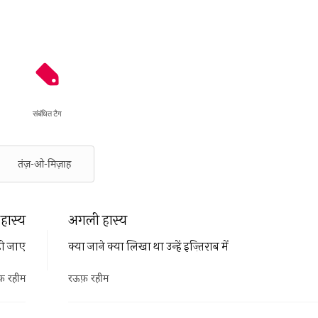
संबंधित टैग
तंज़-ओ-मिज़ाह
हास्य
अगली हास्य
हो जाए
क्या जाने क्या लिखा था उन्हें इज़्तिराब में
फ़ रहीम
रऊफ़ रहीम