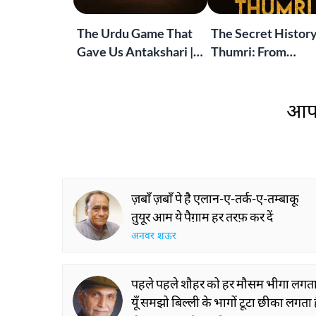
The Urdu Game That
The Secret History
Gave Us Antakshari |
Thumri: From
Bait Bazi Explained
Lucknow’s Courts 
Global Stages
आप 
ज़बाँ ज़बाँ पे है एलान-ए-तर्क-ए-तम्बाकू
तुयूर आम ये पैग़ाम हर तरफ़ कर दें
अनवर शऊर
पहले पहले शौहर को हर मौसम भीगा लगता
यूँ समझो बिल्ली के भागों टूटा छीका लगता 