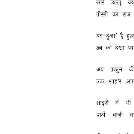
सारे 
उल्लू 
क्य
तीरगी 
का 
राज 
बद-दुआ' 
है 
हुस्
उन 
को 
देखा 
प्य
अब 
तरन्नुम 
की
एक 
शाइ'र 
अप
शाइरी 
में 
भी 
पार्टी 
बाज़ी 
यह