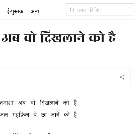
ई-पुस्तक
अन्य
 अब वो दिखलाने को है
तमाशा 
अब 
वो 
दिखलाने 
को 
है 
़ज़ल 
महफ़िल 
पे 
छा 
जाने 
को 
है 