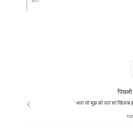
स्रोत :
पिछली 
'अता जो मुझ को ज़रा सा ख़िज़ाब 
रऊ