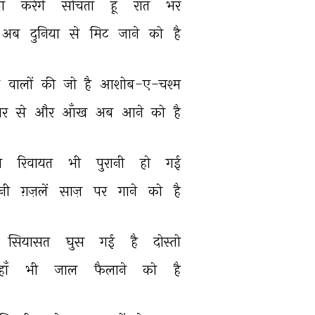
ा 
करेंगे 
सोचता 
हूँ 
रात 
भर 
अब 
दुनिया 
से 
मिट 
जाने 
को 
है 
न 
वालों 
की 
जो 
है 
आशोब-ए-चश्म 
ार 
से 
और 
आँख 
अब 
आने 
को 
है 
 
रिवायत 
भी 
पुरानी 
हो 
गई 
नी 
ग़ज़लें 
साज़ 
पर 
गाने 
को 
है 
सियासत 
घुस 
गई 
है 
दोस्तो 
ाँ 
भी 
जाल 
फैलाने 
को 
है 