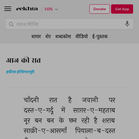
HIN
Donate
Get App
शायर
शेर
शब्दकोश
वीडियो
ई-पुस्तक
आज की रात
हफ़ीज़ होशियारपुरी
चाँदनी 
रात 
है 
जवानी 
पर 
दस्त-ए-गर्दूं 
में 
साग़र-ए-महताब 
नूर 
बन 
बन 
के 
छन 
रही 
है 
शराब 
साक़ी-ए-आसमाँ 
पियाला-ब-दस्त 