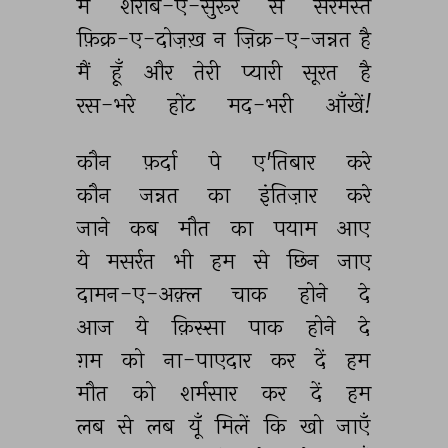
मैं 
शराब-ए-सुरूर 
से 
सरमस्त 
फ़िक्र-ए-दोज़ख़ 
न 
ज़िक्र-ए-जन्नत 
है 
मैं 
हूँ 
और 
तेरी 
प्यारी 
सूरत 
है 
रस-भरे 
होंट 
मद-भरी 
आँखें! 
कौन 
फ़र्दा 
पे 
ए'तिबार 
करे 
कौन 
जन्नत 
का 
इंतिज़ार 
करे 
जाने 
कब 
मौत 
का 
पयाम 
आए 
ये 
मसर्रत 
भी 
हम 
से 
छिन 
जाए 
दामन-ए-अक़्ल 
चाक 
होने 
दे 
आज 
ये 
क़िस्सा 
पाक 
होने 
दे 
ग़म 
को 
ना-पाएदार 
कर 
दें 
हम 
मौत 
को 
शर्मसार 
कर 
दें 
हम 
लब 
से 
लब 
यूँ 
मिलें 
कि 
खो 
जाएँ 