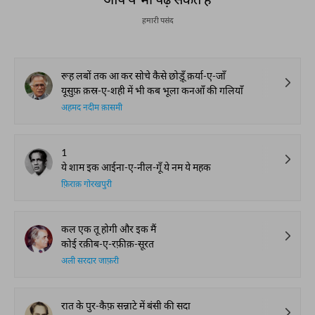
हमारी पसंद
रूह लबों तक आ कर सोचे कैसे छोड़ूँ क़र्या-ए-जाँ
यूसुफ़ क़स्र-ए-शही में भी कब भूला कनआँ की गलियाँ
अहमद नदीम क़ासमी
1
ये शाम इक आईना-ए-नील-गूँ ये नम ये महक
फ़िराक़ गोरखपुरी
कल एक तू होगी और इक मैं
कोई रक़ीब-ए-रफ़ीक़-सूरत
अली सरदार जाफ़री
रात के पुर-कैफ़ सन्नाटे में बंसी की सदा