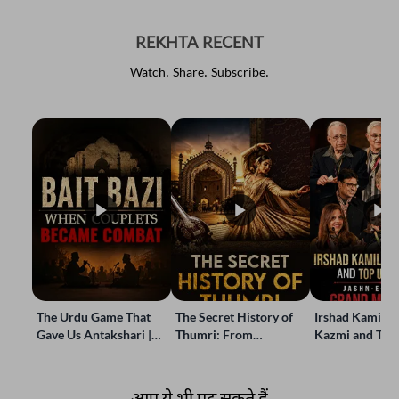
REKHTA RECENT
Watch. Share. Subscribe.
The Urdu Game That
The Secret History of
Irshad Kamil, B
Gave Us Antakshari |
Thumri: From
Kazmi and Top
Bait Bazi Explained
Lucknow’s Courts to
Poets Live at t
Global Stages
e-Rekhta Lond
Mushaira
आप ये भी पढ़ सकते हैं