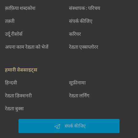
क़ाफ़िया शब्दकोश
संस्थापक : परिचय
तक़्ती
संपर्क कीजिए
उर्दू रीसोर्स
करियर
अपना काम रेख़्ता को भेजें
रेख़्ता एक्सप्लोरर
हमारी वेबसाइट्स
हिन्दवी
सूफ़ीनामा
रेख़्ता डिक्शनरी
रेख़्ता लर्निंग
रेख़्ता बुक्स
संपर्क कीजिए