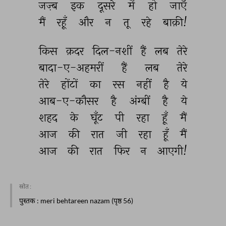
जज़्ब 
इक 
दूसरे 
में 
हो 
जाएँ 
मैं 
रहूँ 
और 
न 
तू 
रहे 
बाक़ी! 
किस 
क़दर 
दिल-नशीं 
हैं 
लब 
तेरे 
बादा-ए-अहमरीं 
हैं 
लब 
तेरे 
तेरे 
होंटों 
का 
रस 
नहीं 
है 
ये 
आब-ए-कौसर 
है 
अंग्बीं 
है 
ये 
शहद 
के 
घूँट 
पी 
रहा 
हूँ 
मैं 
आज 
की 
रात 
जी 
रहा 
हूँ 
मैं 
आज 
की 
रात 
फिर 
न 
आएगी! 
स्रोत :
पुस्तक
: meri behtareen nazam (पृष्ठ 56)