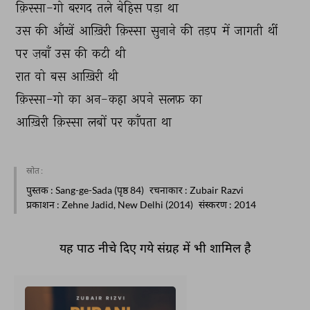
क़िस्सा-गो 
बरगद 
तले 
बेहिस 
पड़ा 
था 
उस 
की 
आँखें 
आख़िरी 
क़िस्सा 
सुनाने 
की 
तड़प 
में 
जागती 
थीं 
पर 
ज़बाँ 
उस 
की 
कटी 
थी 
रात 
वो 
बस 
आख़िरी 
थी 
क़िस्सा-गो 
का 
अन-कहा 
अपने 
सलफ़ 
का 
आख़िरी 
क़िस्सा 
लबों 
पर 
काँपता 
था 
स्रोत :
पुस्तक
: Sang-ge-Sada (पृष्ठ 84)
रचनाकार
: Zubair Razvi
प्रकाशन
: Zehne Jadid, New Delhi (2014)
संस्करण
: 2014
यह पाठ नीचे दिए गये संग्रह में भी शामिल है