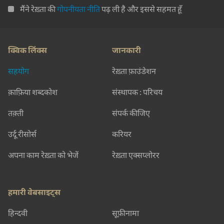
मैंने रेख़्ता की
गोपनीयता नीति
पढ़ ली है और इससे सहमत हूँ
क्विक लिंक्स
जानकारी
सहयोग
रेख़्ता फ़ाउंडेशन
क़ाफ़िया शब्दकोश
संस्थापक : परिचय
तक़्ती
संपर्क कीजिए
उर्दू रीसोर्स
करियर
अपना काम रेख़्ता को भेजें
रेख़्ता एक्सप्लोरर
हमारी वेबसाइट्स
हिन्दवी
सूफ़ीनामा