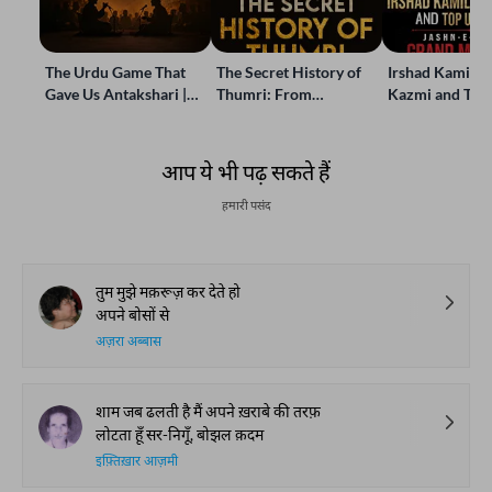
The Urdu Game That
The Secret History of
Irshad Kamil, B
Gave Us Antakshari |
Thumri: From
Kazmi and Top
Bait Bazi Explained
Lucknow’s Courts to
Poets Live at t
Global Stages
e-Rekhta Lond
Mushaira
आप ये भी पढ़ सकते हैं
हमारी पसंद
तुम मुझे मक़रूज़ कर देते हो
अपने बोसों से
अज़रा अब्बास
शाम जब ढलती है मैं अपने ख़राबे की तरफ़
लोटता हूँ सर-निगूँ, बोझल क़दम
इफ़्तिख़ार आज़मी