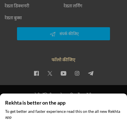
रेख़्ता डिक्शनरी
रेख़्ता लर्निंग
रेख़्ता बुक्स
संपर्क कीजिए
फॉलो कीजिए
प्राइवेसी पॉलिसी
इस्तेमाल की शर्तें
कॉपीराइट
Rekhta is better on the app
© 2026 Rekhta™ Foundation. All rights reserved.
To get better and faster experience read this on the all new Rekhta
app
ऐप में पढ़िए