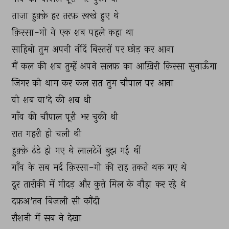
ताज़ा 
हुक़्क़े 
हर 
तरफ़ 
रक्खे 
हुए 
थे 
क़िस्सा-गो 
ने 
एक 
शब 
पहले 
कहा 
था 
साहिबो 
तुम 
अपनी 
नींदें 
बिस्तरों 
पर 
छोड़ 
कर 
आना 
मैं 
कल 
की 
शब 
तुम्हें 
अपने 
सलफ़ 
का 
आख़िरी 
क़िस्सा 
सुनाऊँगा 
जिगर 
को 
थाम 
कर 
कल 
रात 
तुम 
चौपाल 
पर 
आना 
वो 
शब 
वा'दे 
की 
शब 
थी 
गाँव 
की 
चौपाल 
पूरी 
भर 
चुकी 
थी 
रात 
गहरी 
हो 
चली 
थी 
हुक़्क़े 
ठंडे 
हो 
गए 
थे 
लालटेनें 
बुझ 
गई 
थीं 
गाँव 
के 
सब 
मर्द 
क़िस्सा-गो 
की 
राह 
तकते 
थक 
गए 
थे 
दूर 
तारीकी 
में 
गीदड़ 
और 
कुत्ते 
मिल 
के 
नौहा 
कर 
रहे 
थे 
दफ़अ'तन 
बिजली 
सी 
कौंदी 
रौशनी 
में 
सब 
ने 
देखा 