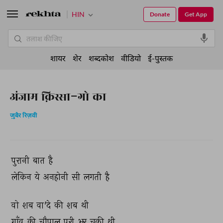
HIN
Donate
Get App
शायर
शेर
शब्दकोश
वीडियो
ई-पुस्तक
अंजाम क़िस्सा-गो का
ज़ुबैर रिज़वी
पुरानी 
बात 
है 
लेकिन 
ये 
अनहोनी 
सी 
लगती 
है 
वो 
शब 
वा'दे 
की 
शब 
थी 
गाँव 
की 
चौपाल 
पूरी 
भर 
चुकी 
थी 