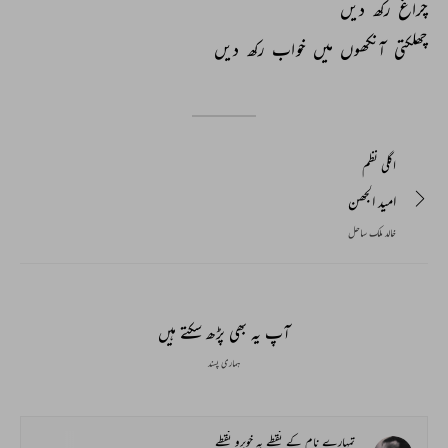
چراغ 
رکھ 
دیں 
چھلکتی 
آنکھوں 
میں 
خواب 
رکھ 
دیں 
اگلی نظم
امید الجھن
خالد ملک ساحل
آپ یہ بھی پڑھ سکتے ہیں
ہماری پسند
تمہارے نام کے نقطے یہ خوبرو نقطے