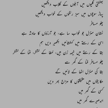
بھٹکتی 
گلیوں 
میں 
آبلوں 
کے 
گلاب 
دیکھیں 
پہاڑ 
سوچوں 
میں 
سبز 
رنگوں 
کے 
خواب 
دیکھیں 
چلو 
مسافر 
نشان 
منزل 
جو 
خواب 
سا 
ہے، 
جو 
آرزؤں 
کا 
حادثہ 
ہے 
اسی 
کے 
رستے 
میں 
کہکشائیں 
بکھیر 
دیں 
ہم 
بقا 
کے 
رستے 
میں 
خیمہ 
زن 
ہیں، 
خطا 
کے 
لشکر، 
فنا 
کے 
لشکر 
چلو 
مسافر 
فنا 
کے 
گھر 
سے 
بقا 
کی 
منزل 
اٹھا 
کے 
لائیں 
گے 
حکایتوں 
میں 
حقیقتوں 
کا 
مزاج 
بھر 
دیں 
کسی 
کے 
گھر 
میں 
اندھیرے 
گھر 
میں 