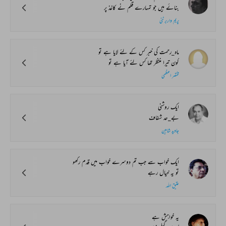
بنائے ہیں جو تمہارے قلم نے کاغذ پر
پریم واربرٹنی
ماہ_رحمت کی خبر کس کے لئے لایا ہے تو
کون تیرا منتظر تھا کس لئے آیا ہے تو
مختصر اعظمی
ایک روشنی
بے_حد شفاف
جاوید شاہین
ایک خواب سے جب تم دوسرے خواب میں قدم رکھو
تو یہ خیال رہے
عتیق اللہ
یہ خواہش ہے