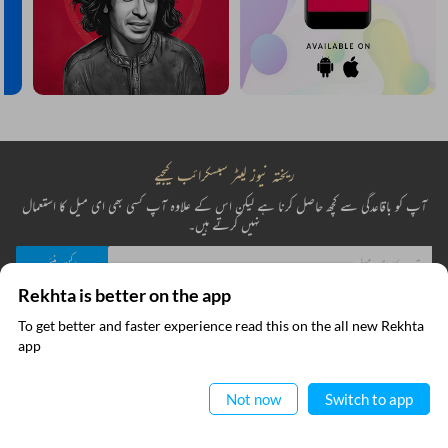
ریختہ نیوز لیٹر سبسکرائب کیجیے
آپ کو باقاعدگی سے کچھ حاصل کرنا ہے لیکن اس کے علاوہ آپ کسی بھی ای میل کا استعمال
نہیں کرتے ہیں۔
Click on any word to get its meaning
Rekhta is better on the app
میں نے ریختہ کی
پرائیویسی پالیسی
پڑھ لی ہے اور اس سے متفق ہوں
To get better and faster experience read this on the all new Rekhta
ایپ میں
app
پڑھیے
فوری رابطے
معلومات
Not now
Switch to app
عطیہ
ریختہ فاؤنڈیشن