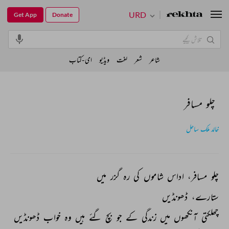
URD
Get App
Donate
شاعر
شعر
لغت
ویڈیو
ای-کتاب
چلو مسافر
خالد ملک ساحل
چلو 
مسافر، 
اداس 
شاموں 
کی 
رہ 
گزر 
میں 
ستارے، 
ڈھونڈیں 
چھلکتی 
آنکھوں 
میں 
زندگی 
کے 
جو 
بچ 
گئے 
ہیں 
وہ 
خواب 
ڈھونڈیں 