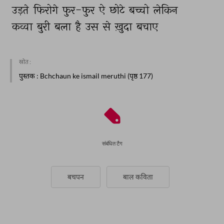
उड़ते 
फिरोगे 
फुर-फुर 
ऐ 
छोटे 
बच्चो 
लेकिन 
कव्वा 
बुरी 
बला 
है 
उस 
से 
ख़ुदा 
बचाए 
स्रोत :
पुस्तक
: Bchchaun ke ismail meruthi (पृष्ठ 177)
संबंधित टैग
बचपन
बाल कविता