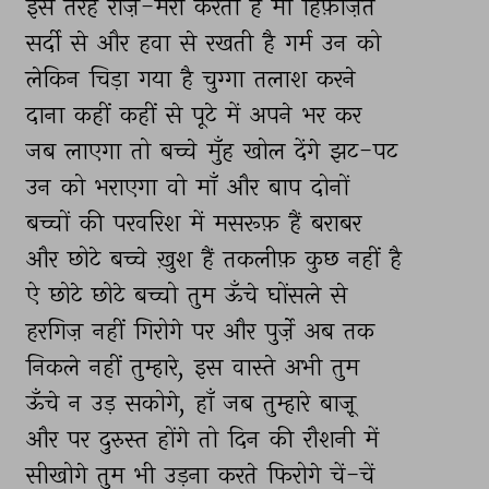
इस 
तरह 
रोज़-मर्रा 
करती 
है 
माँ 
हिफ़ाज़त 
सर्दी 
से 
और 
हवा 
से 
रखती 
है 
गर्म 
उन 
को 
लेकिन 
चिड़ा 
गया 
है 
चुग्गा 
तलाश 
करने 
दाना 
कहीं 
कहीं 
से 
पूटे 
में 
अपने 
भर 
कर 
जब 
लाएगा 
तो 
बच्चे 
मुँह 
खोल 
देंगे 
झट-पट 
उन 
को 
भराएगा 
वो 
माँ 
और 
बाप 
दोनों 
बच्चों 
की 
परवरिश 
में 
मसरूफ़ 
हैं 
बराबर 
और 
छोटे 
बच्चे 
ख़ुश 
हैं 
तकलीफ़ 
कुछ 
नहीं 
है 
ऐ 
छोटे 
छोटे 
बच्चो 
तुम 
ऊँचे 
घोंसले 
से 
हरगिज़ 
नहीं 
गिरोगे 
पर 
और 
पुर्ज़े 
अब 
तक 
निकले 
नहीं 
तुम्हारे, 
इस 
वास्ते 
अभी 
तुम 
ऊँचे 
न 
उड़ 
सकोगे, 
हाँ 
जब 
तुम्हारे 
बाज़ू 
और 
पर 
दुरुस्त 
होंगे 
तो 
दिन 
की 
रौशनी 
में 
सीखोगे 
तुम 
भी 
उड़ना 
करते 
फिरोगे 
चें-चें 