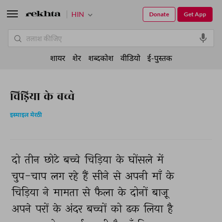
HIN
Donate
Get App
शायर
शेर
शब्दकोश
वीडियो
ई-पुस्तक
चिड़िया के बच्चे
इस्माइल मेरठी
दो 
तीन 
छोटे 
बच्चे 
चिड़िया 
के 
घोंसले 
में 
चुप-चाप 
लग 
रहे 
हैं 
सीने 
से 
अपनी 
माँ 
के 
चिड़िया 
ने 
मामता 
से 
फैला 
के 
दोनों 
बाज़ू 
अपने 
परों 
के 
अंदर 
बच्चों 
को 
ढक 
लिया 
है 