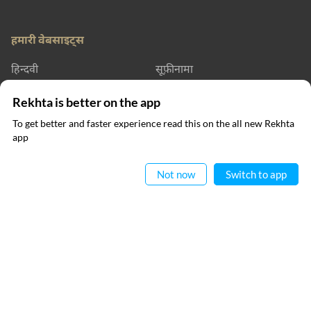
हमारी वेबसाइट्स
हिन्दवी
सूफ़ीनामा
रेख़्ता डिक्शनरी
रेख़्ता लर्निंग
Rekhta is better on the app
To get better and faster experience read this on the all new Rekhta
रेख़्ता बुक्स
app
ऐप में पढ़िए
संपर्क कीजिए
Not now
Switch to app
फॉलो कीजिए