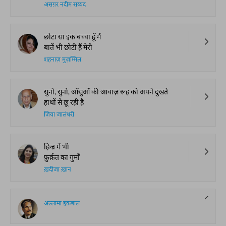
असग़र नदीम सय्यद
छोटा सा इक बच्चा हूँ मैं
बातें भी छोटी हैं मेरी
शहनाज़ मुज़म्मिल
सुनो, सुनो, आँसुओं की आवाज़ रूह को अपने दुखते
हाथों से छू रही है
ज़िया जालंधरी
हिज्र में भी
फ़ुर्क़त का गुमाँ
ख़दीजा ख़ान
अल्लामा इक़बाल