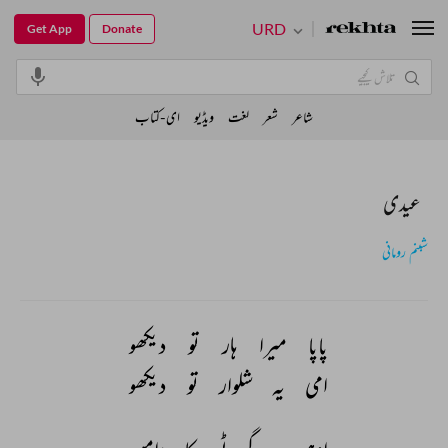
URD
Get App
Donate
شاعر
شعر
لغت
ویڈیو
ای-کتاب
عیدی
شبنم رومانی
پاپا 
میرا 
ہار 
تو 
دیکھو 
امی 
یہ 
شلوار 
تو 
دیکھو 