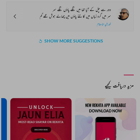
دور سے چل کے آیا تھا میں ننگے پاؤں ننگے سر
سر میں گرد زباں میں کاٹنے پاؤں میں چھالے ہوش تھے گم
خورشید الاسلام
SHOW MORE SUGGESTIONS
COMMENT
SHARE YOUR VIEWS
Comment
CANCEL
COMMENT