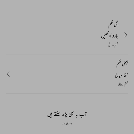
اگلی نظم
جادو کا کھیل
شبنم رومانی
پچھلی نظم
ننھا سیاح
شبنم رومانی
آپ یہ بھی پڑھ سکتے ہیں
ہماری پسند