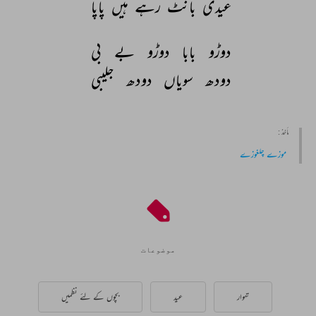
عیدی 
بانٹ 
رہے 
ہیں 
پاپا 
دوڑو 
بابا 
دوڑو 
بے 
بی 
دودھ 
سویاں 
دودھ 
جلیبی 
مأخذ :
موزے چلغوزے
موضوعات
تہوار
عید
بچوں کے لئے نظمیں