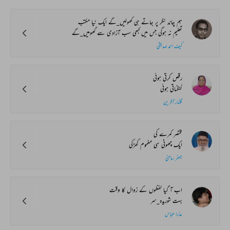
ہم چاند نگر پر جاتے ہی کھولیں_گے ایک نیا مکتب
تعلیم نہ ہوگی جس میں کبھی سب آزادی سے گھومیں_گے
کیف احمد صدیقی
رقص کرتی ہوئی
گنگناتی ہوئی
گلنار آفرین
مختصر کمرے کی
ایک چھوٹی سی مغموم کھڑکی
جعفر ساہنی
اب آ گیا لفظوں کے زوال کا وقت
بہت شوریدہ_سر
عذرا عباس