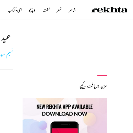
شاعر
شعر
لغت
ویڈیو
ای-کتاب
ن
عید
نسیم سید
مزید دریافت کیجیے