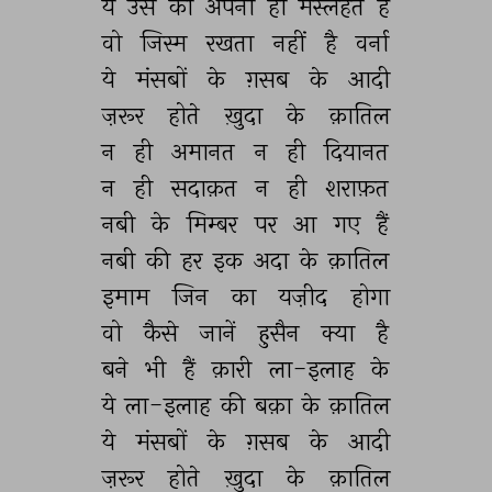
ये 
उस 
की 
अपनी 
ही 
मस्लहत 
है 
वो 
जिस्म 
रखता 
नहीं 
है 
वर्ना 
ये 
मंसबों 
के 
ग़सब 
के 
आदी 
ज़रूर 
होते 
ख़ुदा 
के 
क़ातिल 
न 
ही 
अमानत 
न 
ही 
दियानत 
न 
ही 
सदाक़त 
न 
ही 
शराफ़त 
नबी 
के 
मिम्बर 
पर 
आ 
गए 
हैं 
नबी 
की 
हर 
इक 
अदा 
के 
क़ातिल 
इमाम 
जिन 
का 
यज़ीद 
होगा 
वो 
कैसे 
जानें 
हुसैन 
क्या 
है 
बने 
भी 
हैं 
क़ारी 
ला-इलाह 
के 
ये 
ला-इलाह 
की 
बक़ा 
के 
क़ातिल 
ये 
मंसबों 
के 
ग़सब 
के 
आदी 
ज़रूर 
होते 
ख़ुदा 
के 
क़ातिल 