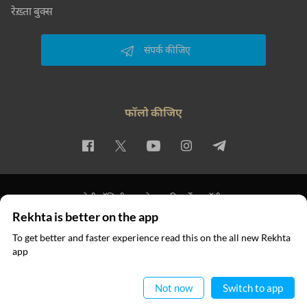
रेख़्ता बुक्स
संपर्क कीजिए
फॉलो कीजिए
प्राइवेसी पॉलिसी
इस्तेमाल की शर्तें
कॉपीराइट
Rekhta is better on the app
© 2026 Rekhta™ Foundation. All rights reserved.
To get better and faster experience read this on the all new Rekhta
app
ऐप में पढ़िए
Not now
Switch to app