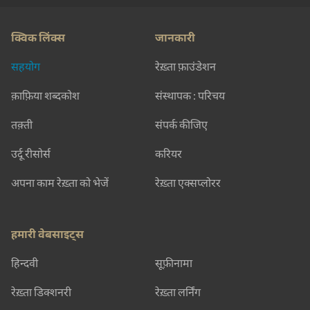
क्विक लिंक्स
जानकारी
सहयोग
रेख़्ता फ़ाउंडेशन
क़ाफ़िया शब्दकोश
संस्थापक : परिचय
तक़्ती
संपर्क कीजिए
उर्दू रीसोर्स
करियर
अपना काम रेख़्ता को भेजें
रेख़्ता एक्सप्लोरर
हमारी वेबसाइट्स
हिन्दवी
सूफ़ीनामा
रेख़्ता डिक्शनरी
रेख़्ता लर्निंग