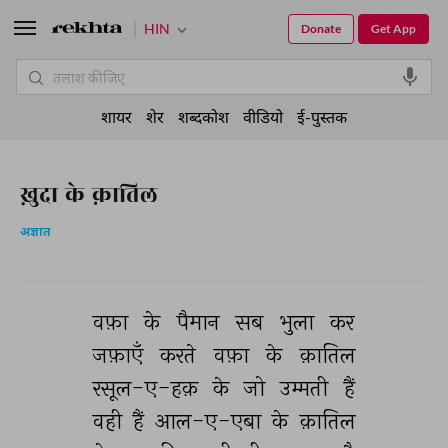
HIN
Donate
Get App
शायर
शेर
शब्दकोश
वीडियो
ई-पुस्तक
ख़ुदा के क़ातिल
अज्ञात
वफ़ा 
के 
पैमान 
सब 
भुला 
कर 
जफ़ाएँ 
करते 
वफ़ा 
के 
क़ातिल 
रसूल-ए-हक़ 
के 
जो 
उम्मती 
हैं 
वही 
हैं 
आल-ए-एबा 
के 
क़ातिल 