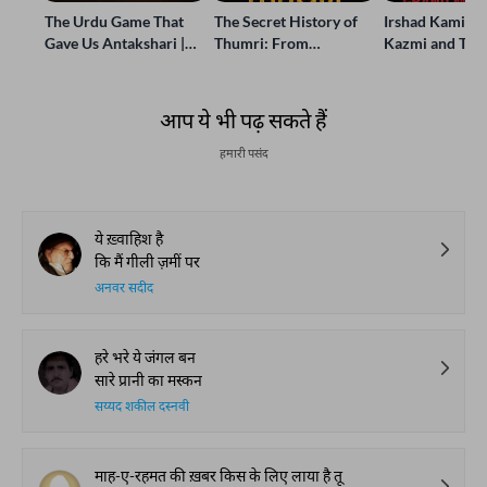
The Urdu Game That
The Secret History of
Irshad Kamil, B
Gave Us Antakshari |
Thumri: From
Kazmi and Top
Bait Bazi Explained
Lucknow’s Courts to
Poets Live at t
Global Stages
e-Rekhta Lond
Mushaira
आप ये भी पढ़ सकते हैं
हमारी पसंद
ये ख़्वाहिश है
कि मैं गीली ज़मीं पर
अनवर सदीद
हरे भरे ये जंगल बन
सारे प्रानी का मस्कन
सय्यद शकील दस्नवी
माह-ए-रहमत की ख़बर किस के लिए लाया है तू