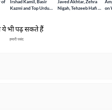
 of
Irshad Kamil, Basir
Javed Akhtar, Zehra
Amj
Kazmi and Top Urdu
Nigah, Tehzeeb Hafi &
on 
to
Poets Live at the
More | Live at the
Lif
Jashn-e-Rekhta
Dubai Grand Mushaira
Rub
ये भी पढ़ सकते हैं
London Grand
Mushaira
हमारी पसंद