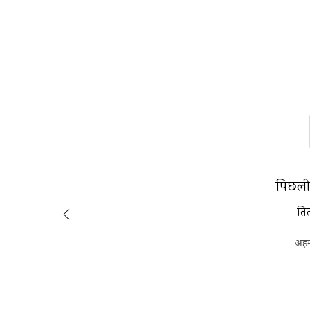
पिछली 
ति
अहम