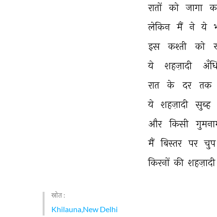
रातों 
को 
जागा 
क
लेकिन 
मैं 
ने 
ये 
इस 
कश्ती 
को 
ख
ये 
शहज़ादी 
अँधि
रात 
के 
दर 
तक 
ये 
शहज़ादी 
सुब्ह 
और 
किसी 
गुमना
मैं 
बिस्तर 
पर 
चुप
किरनों 
की 
शहज़ादी
स्रोत :
Khilauna,New Delhi