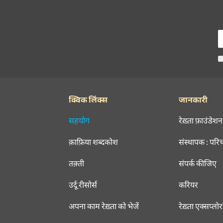
क्विक लिंक्स
जानकारी
सहयोग
रेख़्ता फ़ाउंडेशन
क़ाफ़िया शब्दकोश
संस्थापक : परि
तक़्ती
संपर्क कीजिए
उर्दू रीसोर्स
करियर
अपना काम रेख़्ता को भेजें
रेख़्ता एक्सप्लो