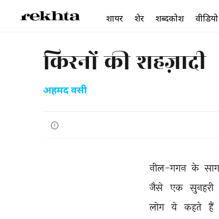
शायर
शेर
शब्दकोश
वीडियो
किरनों की शहज़ादी
अहमद वसी
नील-गगन 
के 
साग
जैसे 
एक 
सुनहरी 
लोग 
ये 
कहते 
हैं 