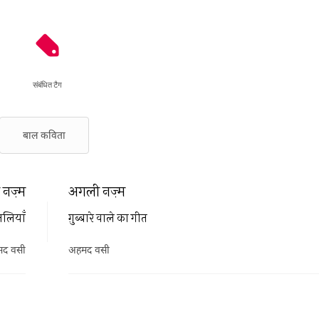
संबंधित टैग
बाल कविता
नज़्म
अगली नज़्म
तलियाँ
ग़ुब्बारे वाले का गीत
द वसी
अहमद वसी