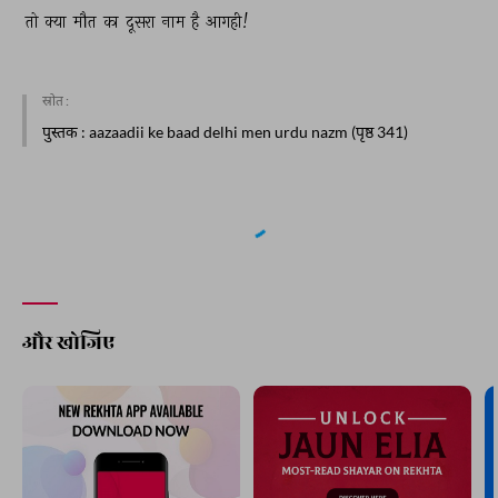
तो 
क्या 
मौत 
का 
दूसरा 
नाम 
है 
आगही! 
स्रोत :
पुस्तक
: aazaadii ke baad delhi men urdu nazm (पृष्ठ 341)
और खोजिए