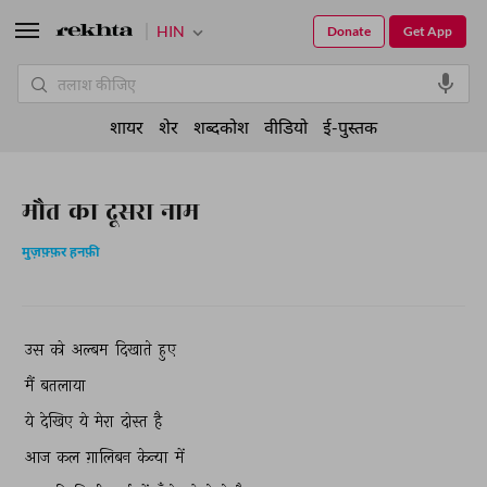
HIN
Donate
Get App
शायर
शेर
शब्दकोश
वीडियो
ई-पुस्तक
मौत का दूसरा नाम
मुज़फ़्फ़र हनफ़ी
उस 
को 
अल्बम 
दिखाते 
हुए 
मैं 
बतलाया 
ये 
देखिए 
ये 
मेरा 
दोस्त 
है 
आज 
कल 
ग़ालिबन 
केन्या 
में 