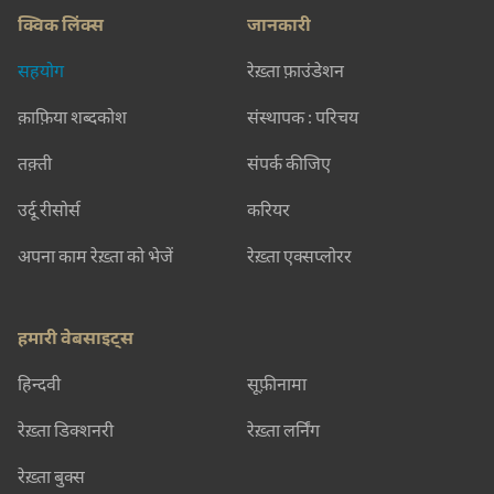
क्विक लिंक्स
जानकारी
सहयोग
रेख़्ता फ़ाउंडेशन
क़ाफ़िया शब्दकोश
संस्थापक : परिचय
तक़्ती
संपर्क कीजिए
उर्दू रीसोर्स
करियर
अपना काम रेख़्ता को भेजें
रेख़्ता एक्सप्लोरर
हमारी वेबसाइट्स
हिन्दवी
सूफ़ीनामा
रेख़्ता डिक्शनरी
रेख़्ता लर्निंग
रेख़्ता बुक्स