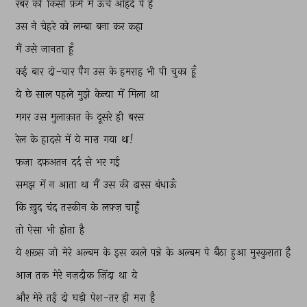
रबर 
की 
किसी 
फ़र्म 
में 
ऊँचे 
ओहदे 
पे 
है 
उस 
ने 
चेहरे 
को 
लम्बा 
बना 
कर 
कहा 
मैं 
उसे 
जानता 
हूँ 
कई 
बार 
दो-चार 
पैग 
उस 
के 
हमराह 
भी 
पी 
चुका 
हूँ 
ये 
छे 
साल 
पहले 
मुझे 
केन्या 
में 
मिला 
था 
मगर 
उस 
मुलाक़ात 
के 
दूसरे 
ही 
बरस 
रेल 
के 
हादसे 
में 
ये 
मारा 
गया 
था! 
फ़ज़ा 
दफ़अतन 
दर्द 
से 
भर 
गई 
समझ 
में 
न 
आता 
था 
मैं 
उस 
की 
ढारस 
बंधाऊँ 
कि 
ख़ुद 
चंद 
तस्कीन 
के 
लफ़्ज़ 
चाहूँ 
तो 
ऐसा 
भी 
होता 
है 
ये 
शख़्स 
जो 
मेरे 
अल्बम 
के 
इस 
काले 
पन्ने 
के 
अल्बम 
पे 
बैठा 
हुआ 
मुस्कुराता 
है 
आज 
तक 
मेरे 
नज़दीक 
ज़िंदा 
था 
ये 
और 
मेरे 
तईं 
दो 
घड़ी 
पेश-तर 
ही 
मरा 
है 