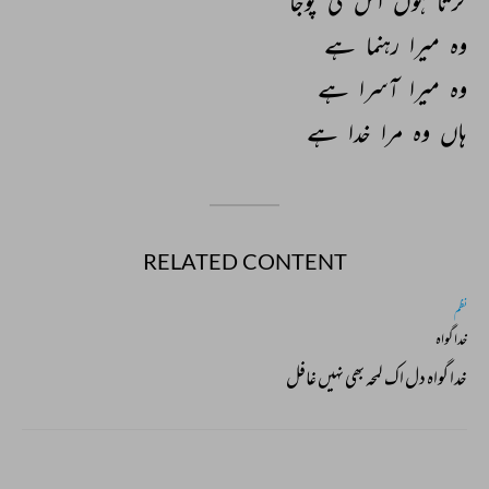
کرتا 
ہوں 
اس 
کی 
پوجا 
وہ 
میرا 
رہنما 
ہے 
وہ 
میرا 
آسرا 
ہے 
ہاں 
وہ 
مرا 
خدا 
ہے 
RELATED CONTENT
نظم
خدا گواہ
خدا گواہ دل اک لمحہ بھی نہیں غافل