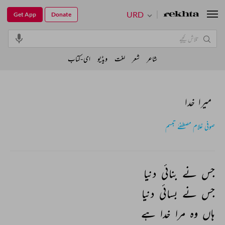
URD
Get App
Donate
شاعر
شعر
لغت
ویڈیو
ای-کتاب
میرا خدا
صوفی غلام مصطفےٰ تبسم
جس 
نے 
بنائی 
دنیا 
جس 
نے 
بسائی 
دنیا 
ہاں 
وہ 
مرا 
خدا 
ہے 