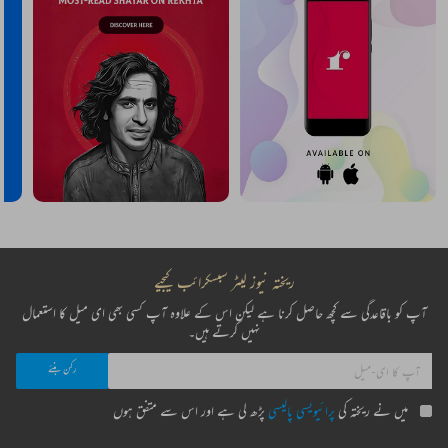
ریختہ نیوز لیٹر سبسکرائب کیجیے
آپ کو باقاعدگی سے کچھ حاصل کرنا ہے لیکن اس کے علاوہ آپ کسی بھی ای میل کا استعمال
نہیں کرتے ہیں۔
میں نے ریختہ کی
پرائیویسی پالیسی
پڑھ لی ہے اور اس سے متفق ہوں