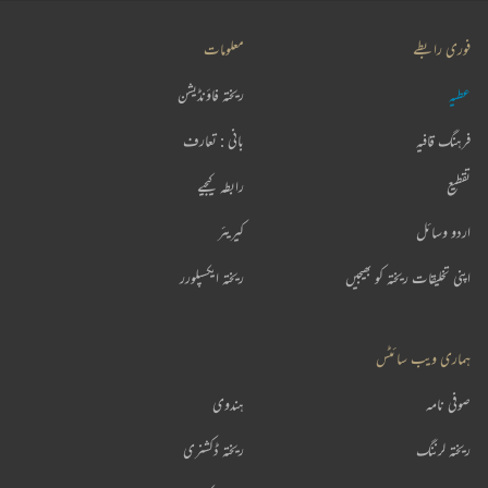
فوری رابطے
معلومات
عطیہ
ریختہ فاؤنڈیشن
فرہنگ قافیہ
بانی : تعارف
تقطیع
رابطہ کیجیے
اردو وسائل
کیریئر
اپنی تخلیقات ریختہ کو بھیجیں
ریختہ ایکسپلورر
ہماری ویب سائٹس
صوفی نامہ
ہندوی
ریختہ لرننگ
ریختہ ڈکشنری