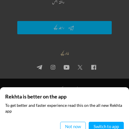
ریختہ بکس
رابطہ کیجیے
فالو کیجیے
پرائیویسی پالیسی
استعمال کی شرائط
جملہ حقوق
Rekhta is better on the app
© 2026 Rekhta™ Foundation. All rights reserved.
To get better and faster experience read this on the all new Rekhta
ایپ میں
app
پڑھیے
Not now
Switch to app