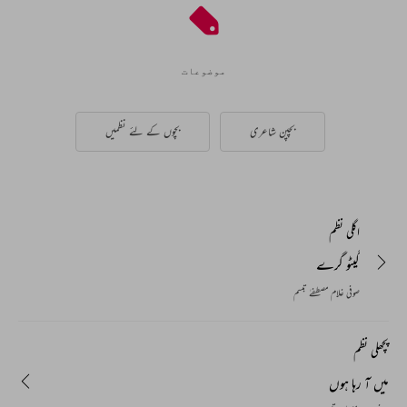
موضوعات
بچپن شاعری
بچوں کے لئے نظمیں
اگلی نظم
گیٹو گرے
صوفی غلام مصطفےٰ تبسم
پچھلی نظم
میں آ رہا ہوں