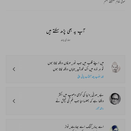
صوفی غلام مصطفےٰ تبسم
آپ یہ بھی پڑھ سکتے ہیں
ہماری پسند
میں اپنے قلب میں جب نور_عرفاں دیکھ لیتا ہوں
تو ہر ذرہ میں اک خورشید_تاباں دیکھ لیتا ہوں
لالہ انوپ چند آفتاب پانی پتی
بے_مہرئی_دنیا کی کڑی دھوپ میں اکثر
دیکھا ہے کہ جھلسا دیا جب غم کی تپش نے
راشد آذر
اے بہار_گنگ اے بھارت_نواز