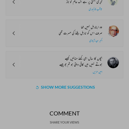
تیری ہستی پر ہے اک عالم کو ناز
ثاقب کانپوری
وہ ابنارمل نہیں تھا
صرف اس کو نارمل بننے کی حسرت تھی
اکبر حیدرآبادی
بچوں کا سال امی کہئے منائیں کیسے
ہوتے نہیں ہیں کافی دیتی ہو تم جو پیسے
امین حزیں
SHOW MORE SUGGESTIONS
COMMENT
SHARE YOUR VIEWS