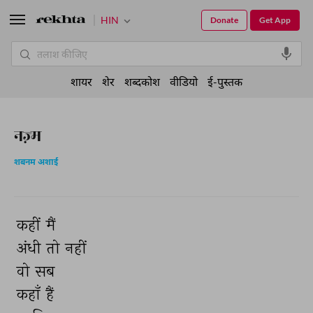
HIN
Donate
Get App
शायर
शेर
शब्दकोश
वीडियो
ई-पुस्तक
नज़्म
शबनम अशाई
कहीं 
मैं 
अंधी 
तो 
नहीं 
वो 
सब 
कहाँ 
हैं 