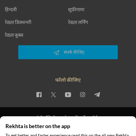
हिन्दवी
सूफ़ीनामा
रेख़्ता डिक्शनरी
रेख़्ता लर्निंग
रेख़्ता बुक्स
संपर्क कीजिए
फॉलो कीजिए
प्राइवेसी पॉलिसी
इस्तेमाल की शर्तें
कॉपीराइट
Rekhta is better on the app
© 2026 Rekhta™ Foundation. All rights reserved.
To get better and faster experience read this on the all new Rekhta