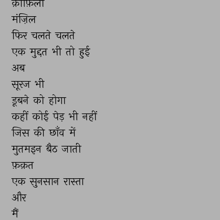
क़ाफ़िला 
मंज़िल 
फिर 
चलते 
चलते 
एक 
मुद्दत 
भी 
तो 
हुई 
अब 
सूरज 
भी 
डूबने 
को 
होगा 
कहीं 
कोई 
पेड़ 
भी 
नहीं 
जिस 
की 
छाँव 
में 
मुतमइन 
बैठ 
जाती 
फ़क़त 
एक 
सुनसान 
रास्ता 
और 
मैं 