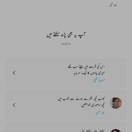
خالد غنی
آپ یہ بھی پڑھ سکتے ہیں
ہماری پسند
اس کی قربت میں بیتے سب لمحے
میری یادوں کا ایک سرمایہ
آصف شفیع
خواب کچھ بکھرے ہوئے سے خواب ہیں
کچھ ادھوری خواہشیں
خالد معین
سوختہ_جاں سوختہ_دل