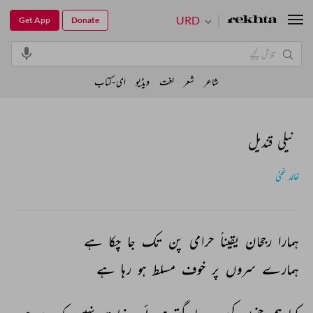
URD
Get App
Donate
شاعر
شعر
لغت
ویڈیو
ای-کتاب
نیلی قندیل
خالد غنی
ہمارا 
رجحان 
یقیناً 
حرامی 
پن 
تک 
جا 
چکا 
ہے 
ہمارے 
سروں 
پر 
خوف 
مسلط 
ہو 
رہا 
ہے 