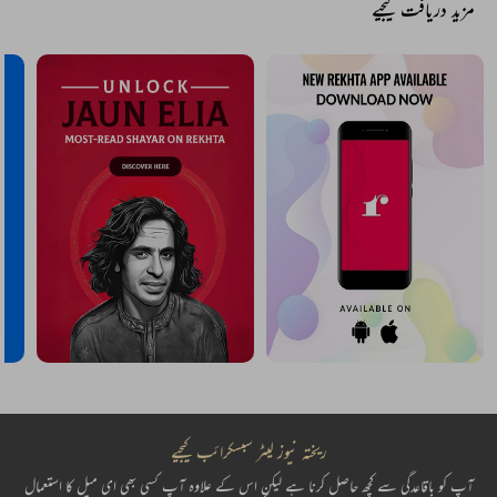
مزید دریافت کیجیے
ریختہ نیوز لیٹر سبسکرائب کیجیے
آپ کو باقاعدگی سے کچھ حاصل کرنا ہے لیکن اس کے علاوہ آپ کسی بھی ای میل کا استعمال