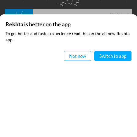
نہیں کرتے ہیں۔
Rekhta is better on the app
میں نے ریختہ کی
پرائیویسی پالیسی
پڑھ لی ہے اور اس سے متفق ہوں
To get better and faster experience read this on the all new Rekhta
ایپ میں
app
پڑھیے
فوری رابطے
معلومات
Not now
Switch to app
عطیہ
ریختہ فاؤنڈیشن
فرہنگ قافیہ
بانی : تعارف
تقطیع
رابطہ کیجیے
اردو وسائل
کیریئر
اپنی تخلیقات ریختہ کو بھیجیں
ریختہ ایکسپلورر