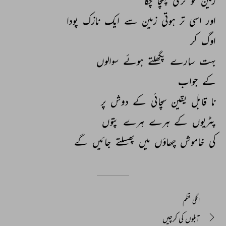
زمین 
کو 
تری 
پہنچا 
چکا 
اور 
اسی 
تر 
ہوتی 
زمین 
سے 
ایک 
نازک 
پودا 
اوگ 
کر 
بہت 
سارے 
پگھلتے 
ہوئے 
سوالوں 
کے 
جواب 
نا 
قابل 
یقین 
سچائی 
کے 
دوش 
پر 
پٹریوں 
کے 
ہرے 
ہرے 
پتوں 
کی 
خاموش 
چھاؤں 
میں 
پھسلتے 
جائیں 
گے 
اگلی نظم
آبلوں کی کرچیں