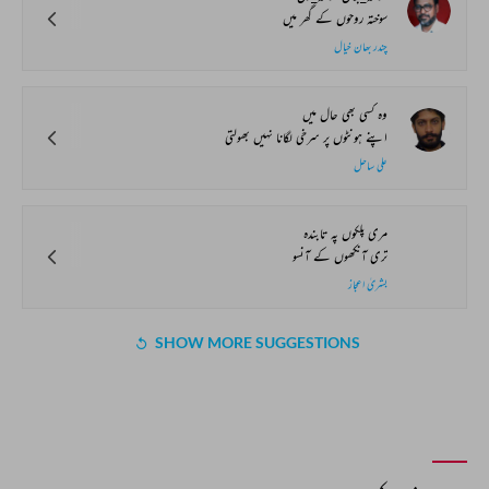
سوختہ روحوں کے گھر میں
چندر بھان خیال
وہ کسی بھی حال میں
اپنے ہونٹوں پر سرخی لگانا نہیں بھولتی
علی ساحل
مری پلکوں پہ تابندہ
تری آنکھوں کے آنسو
بشریٰ اعجاز
SHOW MORE SUGGESTIONS