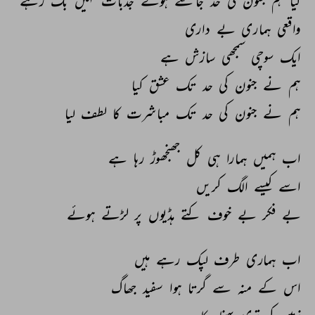
کیا 
ہم 
جنون 
کی 
حد 
جاگتے 
ہوئے 
جذبات 
نہیں 
بک 
رہے 
واقعی 
ہماری 
بے 
داری 
ایک 
سوچی 
سمجھی 
سازش 
ہے 
ہم 
نے 
جنون 
کی 
حد 
تک 
عشق 
کیا 
ہم 
نے 
جنون 
کی 
حد 
تک 
مباشرت 
کا 
لطف 
لیا 
اب 
ہمیں 
ہمارا 
ہی 
کل 
جھنجھوڑ 
رہا 
ہے 
اسے 
کیسے 
الگ 
کریں 
بے 
فکر 
بے 
خوف 
کتے 
ہڈیوں 
پر 
لڑتے 
ہوئے 
اب 
ہماری 
طرف 
لپک 
رہے 
ہیں 
اس 
کے 
منہ 
سے 
گرتا 
ہوا 
سفید 
جھاگ 