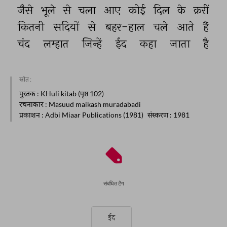
जैसे 
भूले 
से 
चला 
आए 
कोई 
दिल 
के 
क़रीं 
कितनी 
सदियों 
से 
बहर-हाल 
चले 
आते 
हैं 
चंद 
लम्हात 
जिन्हें 
ईद 
कहा 
जाता 
है 
स्रोत :
पुस्तक
: KHuli kitab (पृष्ठ 102)
रचनाकार
: Masuud maikash muradabadi
प्रकाशन
: Adbi Miaar Publications (1981)
संस्करण
: 1981
संबंधित टैग
ईद