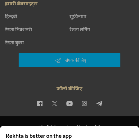
हमारी वेबसाइट्स
हिन्दवी
सूफ़ीनामा
रेख़्ता डिक्शनरी
रेख़्ता लर्निंग
रेख़्ता बुक्स
संपर्क कीजिए
फॉलो कीजिए
प्राइवेसी पॉलिसी
इस्तेमाल की शर्तें
कॉपीराइट
Rekhta is better on the app
© 2026 Rekhta™ Foundation. All rights reserved.