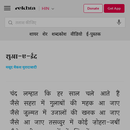
HIN
Donate
Get App
शायर
शेर
शब्दकोश
वीडियो
ई-पुस्तक
शुआ-ए-ईद
मसूद मैकश मुरादाबादी
चंद 
लम्हात 
कि 
हर 
साल 
चले 
आते 
हैं 
जैसे 
सहरा 
में 
गुलाबों 
की 
महक 
आ 
जाए 
जैसे 
ज़ुल्मत 
में 
उजालों 
की 
खनक 
आ 
जाए 
जैसे 
आ 
जाए 
तसव्वुर 
में 
कोई 
ज़ोहरा-जबीं 