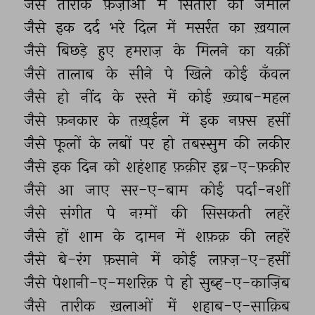
जैसे 
तारीक 
फ़ज़ाओं 
में 
सितारों 
का 
जमाल 
जैसे 
इक 
दर्द 
भरे 
दिल 
में 
मसर्रत 
का 
ख़याल 
जैसे 
बिछड़े 
हुए 
हमराज़ 
के 
मिलने 
का 
यक़ीं 
जैसे 
तालाब 
के 
सीने 
पे 
खिले 
कोई 
कँवल 
जैसे 
हो 
नींद 
के 
रस्ते 
में 
कोई 
ख़्वाब-महल 
जैसे 
फ़नकार 
के 
तख़्ईल 
में 
इक 
नफ़्स 
हसीं 
जैसे 
फूलों 
के 
लबों 
पर 
हो 
तबस्सुम 
की 
लकीर 
जैसे 
इक 
दिन 
को 
शहंशाह 
फ़क़ीर 
इब्न-ए-फ़क़ीर 
जैसे 
आ 
जाए 
सर-ए-बाम 
कोई 
पर्दा-नशीं 
जैसे 
संगीत 
पे 
नग़्मों 
की 
सिसकती 
लहरें 
जैसे 
हों 
शाम 
के 
दामन 
में 
शफ़क़ 
की 
लहरें 
जैसे 
बे-रंग 
फ़साने 
में 
कोई 
लफ़्ज़-ए-हसीं 
जैसे 
पेशानी-ए-मशरिक़ 
पे 
हो 
सुब्ह-ए-काज़िब 
जैसे 
तारीक 
ख़लाओं 
में 
शहाब-ए-साक़िब 