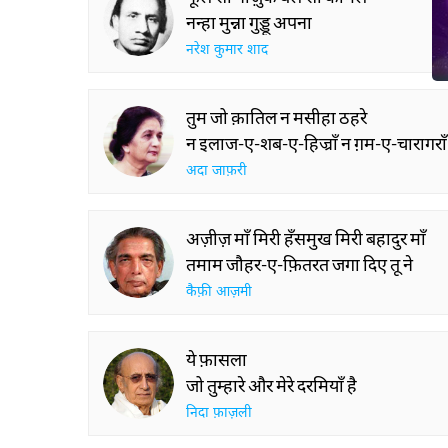
नन्हा मुन्ना गुड्डू अपना
नरेश कुमार शाद
तुम जो क़ातिल न मसीहा ठहरे
न इलाज-ए-शब-ए-हिज्राँ न ग़म-ए-चारागराँ
अदा जाफ़री
अज़ीज़ माँ मिरी हँसमुख मिरी बहादुर माँ
तमाम जौहर-ए-फ़ितरत जगा दिए तू ने
कैफ़ी आज़मी
ये फ़ासला
जो तुम्हारे और मेरे दरमियाँ है
निदा फ़ाज़ली