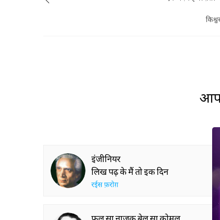
किश्व
आप 
इंजीनियर
लिख पढ़ के मैं तो इक दिन
रईस फ़रोग़
फूल सा नाज़ुक बेल सा कोमल