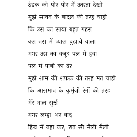
ठंडक 
को 
पोर 
पोर 
में 
उतरता 
देखो 
मुझे 
सावन 
के 
बादल 
की 
तरह 
चाहो 
कि 
उस 
का 
साया 
बहुत 
गहरा 
नस 
नस 
में 
प्यास 
बुझाने 
वाला 
मगर 
उस 
का 
वजूद 
पल 
में 
हवा 
पल 
में 
पानी 
का 
ढेर 
मुझे 
शाम 
की 
शफ़क़ 
की 
तरह 
मत 
चाहो 
कि 
आसमान 
के 
क़ुर्मुज़ी 
रंगों 
की 
तरह 
मेरे 
गाल 
सुर्ख़ 
मगर 
लम्हा-भर 
बाद 
THIS VIDEO IS PLAYING FROM YOUTUBE
हिज्र 
में 
नहा 
कर, 
रात 
सी 
मैली 
मैली 