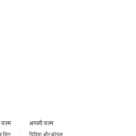
नज़्म
अगली नज़्म
के लिए
चिड़िया और कोयल