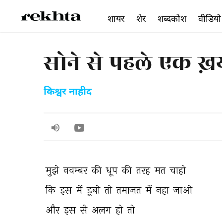
शायर
शेर
शब्दकोश
वीडियो
सोने से पहले एक ख
किश्वर नाहीद
मुझे 
नवम्बर 
की 
धूप 
की 
तरह 
मत 
चाहो 
कि 
इस 
में 
डूबो 
तो 
तमाज़त 
में 
नहा 
जाओ 
और 
इस 
से 
अलग 
हो 
तो 