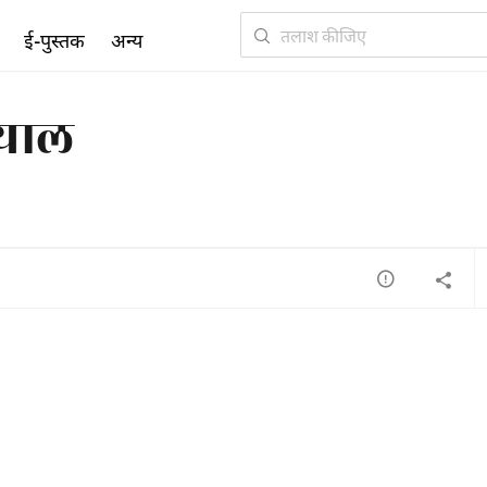
ई-पुस्तक
अन्य
़याल