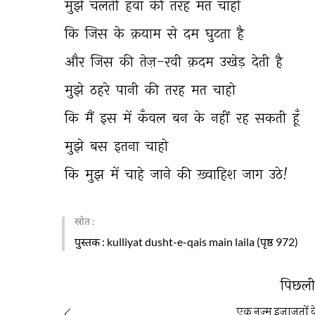
मुझे 
चलती 
हवा 
की 
तरह 
मत 
चाहो 
कि 
जिस 
के 
क़याम 
से 
दम 
घुटता 
है 
और 
जिस 
की 
तेज़-रवी 
क़दम 
उखेड़ 
देती 
है 
मुझे 
ठहरे 
पानी 
की 
तरह 
मत 
चाहो 
कि 
मैं 
इस 
में 
कँवल 
बन 
के 
नहीं 
रह 
सकती 
हूँ 
मुझे 
बस 
इतना 
चाहो 
कि 
मुझ 
में 
चाहे 
जाने 
की 
ख़्वाहिश 
जाग 
उठे! 
स्रोत :
पुस्तक
: kulliyat dusht-e-qais main laila (पृष्ठ 972)
पिछली 
एक नज़्म इजाज़तों 