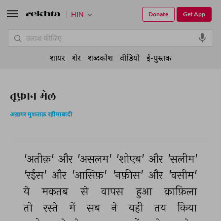
HIN
Donate
Get App
शायर
शेर
शब्दकोश
वीडियो
ई-पुस्तक
तूफ़ान मेल
अख़गर मुशताक़ रहीमाबादी
'अतीक़' 
और 
'असलम' 
'शोएब' 
और 
'सलीम' 
'रईस' 
और 
'आसिफ़' 
'नफ़ीस' 
और 
'वसीम' 
ये 
मकतब 
से 
वापस 
हुआ 
क़ाफ़िला 
तो 
रस्ते 
में 
सब 
ने 
यही 
तय 
किया 