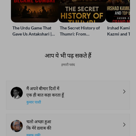
The Urdu Game That
The Secret History of
Irshad Kamil, B
Gave Us Antakshari |
Thumri: From
Kazmi and Top
Bait Bazi Explained
Lucknow’s Courts to
Poets Live at t
Global Stages
e-Rekhta Lond
Mushaira
आप ये भी पढ़ सकते हैं
हमारी पसंद
मैं अपने बीमार दिनों में
एक ही बात कहा करता हूँ
कुमार पाशी
चलो अच्छा हुआ
कि मेरे ख़्वाब की
यूसुफ़ तक़ी