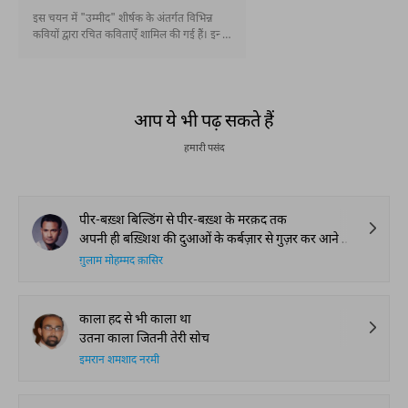
इस चयन में "उम्मीद" शीर्षक के अंतर्गत विभिन्न
कवियों द्वारा रचित कविताएँ शामिल की गई हैं। इन्हें
पढ़ने से न केवल इन कवियों की रचनात्मक दृष्टि और
सृजनात्मक आयामों का परिचय मिलता है, बल्कि
जीवन की विषमताओं और चुनौतियों का सामना
करने का साहस और प्रेरणा भी प्राप्त होती है।
आप ये भी पढ़ सकते हैं
हमारी पसंद
पीर-बख़्श बिल्डिंग से पीर-बख़्श के मरक़द तक
अपनी ही बख़्शिश की दुआओं के कर्बज़ार से गुज़र कर आने वाली
ग़ुलाम मोहम्मद क़ासिर
काला हद से भी काला था
उतना काला जितनी तेरी सोच
इमरान शमशाद नरमी