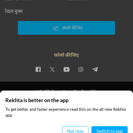
रेख़्ता बुक्स
संपर्क कीजिए
फॉलो कीजिए
प्राइवेसी पॉलिसी
इस्तेमाल की शर्तें
कॉपीराइट
Rekhta is better on the app
© 2026 Rekhta™ Foundation. All rights reserved.
To get better and faster experience read this on the all new Rekhta
app
ऐप में पढ़िए
Not now
Switch to app