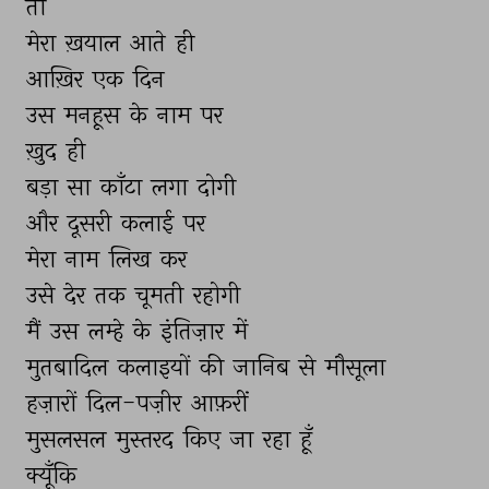
तो 
मेरा 
ख़याल 
आते 
ही 
आख़िर 
एक 
दिन 
उस 
मनहूस 
के 
नाम 
पर 
ख़ुद 
ही 
बड़ा 
सा 
काँटा 
लगा 
दोगी 
और 
दूसरी 
कलाई 
पर 
मेरा 
नाम 
लिख 
कर 
उसे 
देर 
तक 
चूमती 
रहोगी 
मैं 
उस 
लम्हे 
के 
इंतिज़ार 
में 
मुतबादिल 
कलाइयों 
की 
जानिब 
से 
मौसूला 
हज़ारों 
दिल-पज़ीर 
आफ़रीं 
मुसलसल 
मुस्तरद 
किए 
जा 
रहा 
हूँ 
क्यूँकि 