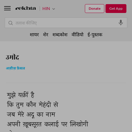
HIN
Donate
Get App
शायर
शेर
शब्दकोश
वीडियो
ई-पुस्तक
उमीद
अज़ीज़ फ़ैसल
मुझे 
यक़ीं 
है 
कि 
तुम 
कौन 
मेहंदी 
से 
जब 
मेरे 
अदू 
का 
नाम 
अपनी 
ख़ूबसूरत 
कलाई 
पर 
लिखोगी 