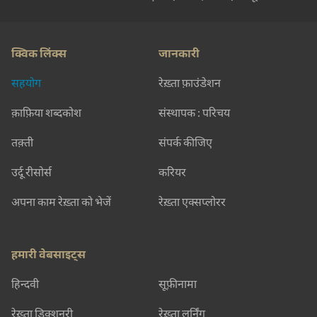
क्विक लिंक्स
जानकारी
सहयोग
रेख़्ता फ़ाउंडेशन
क़ाफ़िया शब्दकोश
संस्थापक : परिचय
तक़्ती
संपर्क कीजिए
उर्दू रीसोर्स
करियर
अपना काम रेख़्ता को भेजें
रेख़्ता एक्सप्लोरर
हमारी वेबसाइट्स
हिन्दवी
सूफ़ीनामा
रेख़्ता डिक्शनरी
रेख़्ता लर्निंग