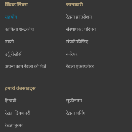
क्विक लिंक्स
जानकारी
सहयोग
रेख़्ता फ़ाउंडेशन
क़ाफ़िया शब्दकोश
संस्थापक : परिचय
तक़्ती
संपर्क कीजिए
उर्दू रीसोर्स
करियर
अपना काम रेख़्ता को भेजें
रेख़्ता एक्सप्लोरर
हमारी वेबसाइट्स
हिन्दवी
सूफ़ीनामा
रेख़्ता डिक्शनरी
रेख़्ता लर्निंग
रेख़्ता बुक्स