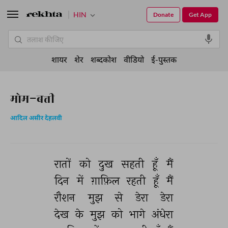
HIN
Donate
Get App
शायर
शेर
शब्दकोश
वीडियो
ई-पुस्तक
मोम-बत्ती
आदिल असीर देहलवी
रातों 
को 
दुख 
सहती 
हूँ 
मैं 
दिन 
में 
ग़ाफ़िल 
रहती 
हूँ 
मैं 
रौशन 
मुझ 
से 
डेरा 
डेरा 
देख 
के 
मुझ 
को 
भागे 
अंधेरा 