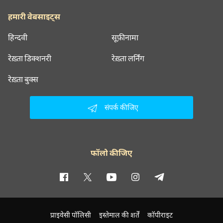
हमारी वेबसाइट्स
हिन्दवी
सूफ़ीनामा
रेख़्ता डिक्शनरी
रेख़्ता लर्निंग
रेख़्ता बुक्स
संपर्क कीजिए
फॉलो कीजिए
प्राइवेसी पॉलिसी
इस्तेमाल की शर्तें
कॉपीराइट