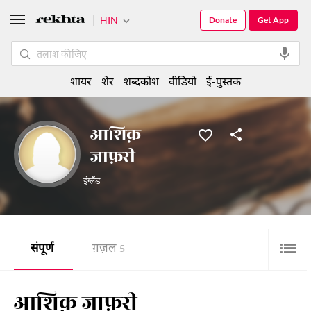
HIN
Donate
Get App
शायर
शेर
शब्दकोश
वीडियो
ई-पुस्तक
आशिक़
जाफ़री
इंग्लैंड
संपूर्ण
ग़ज़ल
5
आशिक़ जाफ़री