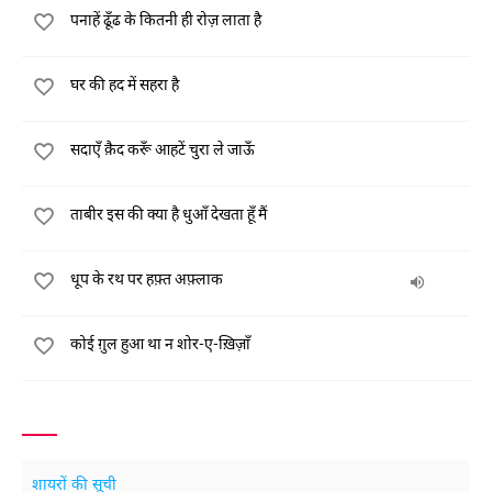
पनाहें ढूँढ के कितनी ही रोज़ लाता है
घर की हद में सहरा है
सदाएँ क़ैद करूँ आहटें चुरा ले जाऊँ
ताबीर इस की क्या है धुआँ देखता हूँ मैं
धूप के रथ पर हफ़्त अफ़्लाक
कोई ग़ुल हुआ था न शोर-ए-ख़िज़ाँ
शायरों की सूची