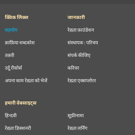
क्विक लिंक्स
जानकारी
सहयोग
रेख़्ता फ़ाउंडेशन
क़ाफ़िया शब्दकोश
संस्थापक : परिचय
तक़्ती
संपर्क कीजिए
उर्दू रीसोर्स
करियर
अपना काम रेख़्ता को भेजें
रेख़्ता एक्सप्लोरर
हमारी वेबसाइट्स
हिन्दवी
सूफ़ीनामा
रेख़्ता डिक्शनरी
रेख़्ता लर्निंग