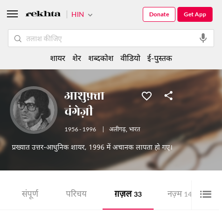
HIN
Donate
Get App
शायर
शेर
शब्दकोश
वीडियो
ई-पुस्तक
आशुफ़्ता
चंगेज़ी
1956 - 1996
|
अलीगढ़
,
भारत
प्रख्यात उत्तर-आधुनिक शायर, 1996 में अचानक लापता हो गए।
संपूर्ण
परिचय
ग़ज़ल
नज़्म
श
33
14