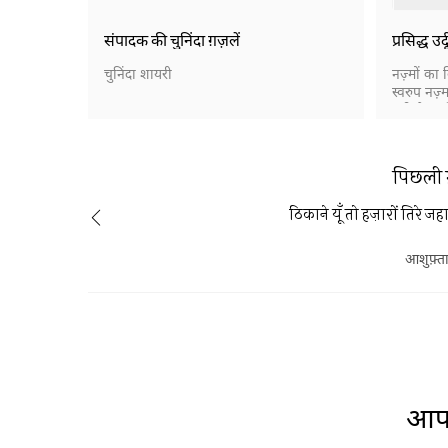
संपादक की चुनिंदा ग़ज़लें
प्रसिद्ध उर्
चुनिंदा शायरी
नज़्मों का 
स्वरुप नज़्म
सदी के आख
धीरे धीरे 
और क़ाफ़ि
अब नसरी नज़
पिछली 
हो गई है।
ठिकाने यूँ तो हज़ारों तिरे जहा
आशुफ़्ता
आप 