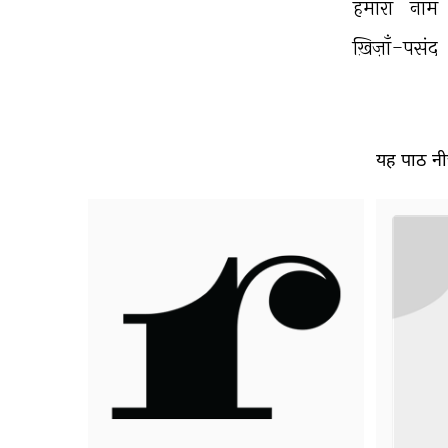
हमारा 
नाम 
ख़िज़ाँ-पसंद 
यह पाठ नीच