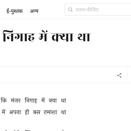
ई-पुस्तक
अन्य
 निगाह में क्या था
कि 
मंज़र 
निगाह 
में 
क्या 
था 
में 
अपना 
ही 
बस 
तमाशा 
था 