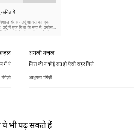
दू कवितायें
विशाल संग्रह - उर्दू शायरी का एक
, उर्दू में एक विधा के रूप में, उन्नीसवीं
़िरी दशकों के दौरान पैदा हुई और
पूरी तरह स्थापित हो गई। नज़्म बहर
ए में भी होती है और इसके बिना भी।
्म (गद्द-कविता) भी उर्दू में स्थापित
ग़ज़ल
अगली ग़ज़ल
न में थे
जिस की न कोई रात हो ऐसी सहर मिले
 चंगेज़ी
आशुफ़्ता चंगेज़ी
ये भी पढ़ सकते हैं