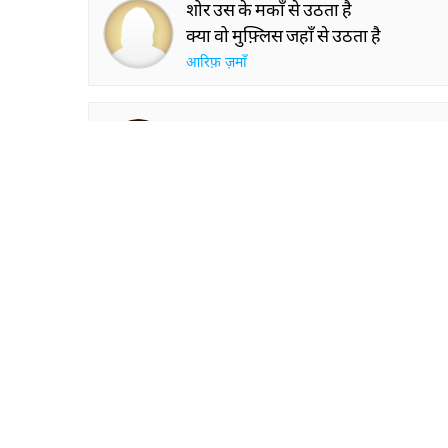
शोर उस के मकाँ से उठता है
क्या वो मुफ़्लिस जहाँ से उठता है
आरिफ़ ज़माँ
हमारे शहर का दस्तूर बाबा
परेशाँ-हाल हर मज़दूर बाबा
ग़नी गयूर
SHOW M