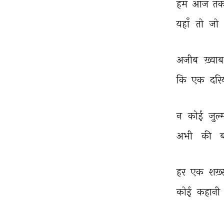
हम 
आज 
तक
यहाँ 
तो 
जो 
अजीब 
ख़्वाब
कि 
एक 
दरि
न 
कोई 
ज़ुल्
अभी 
की 
हर 
एक 
शख़्
कोई 
कहानी 