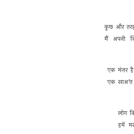
कुछ 
और 
तर
मैं 
अपनी 
ज
एक 
मंज़र 
है
एक 
साअ'त
लोग 
क
हमें 
मर