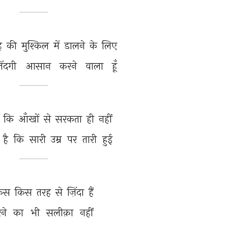
ह 
की 
मुश्किल 
में 
डालने 
के 
लिए 
़िंदगी 
आसान 
करने 
वाला 
हूँ 
 
कि 
आँखों 
से 
सरकता 
ही 
नहीं 
 
है 
कि 
सारी 
उम्र 
पर 
तारी 
हुई 
िस 
किस 
तरह 
से 
ज़िंदा 
हैं 
ने 
का 
भी 
सलीक़ा 
नहीं 