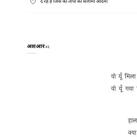
दे रहे हैं जिस को तोपों की सलामी आदमी
अशआर
41
वो 
यूँ 
मिला
वो 
यूँ 
गया 
हाल
क्या