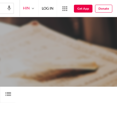
HIN
LOG IN
Get App
Donate