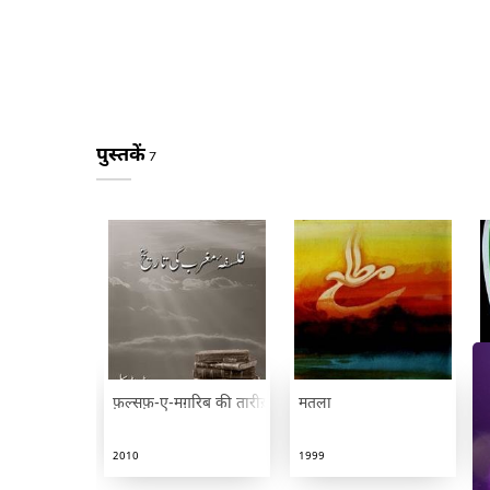
पुस्तकें
7
फ़ल्सफ़-ए-मग़रिब की तारीख़
मतला
प
2010
1999