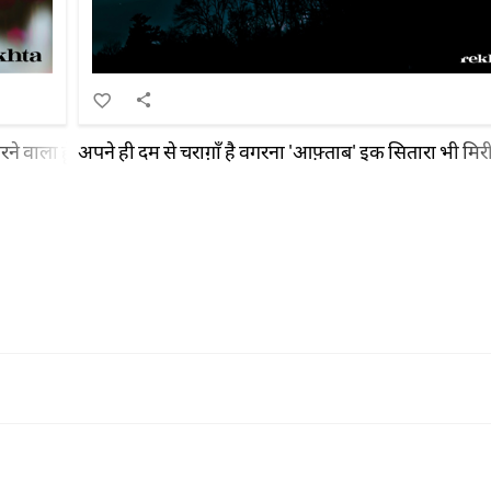
ने वाला हूँ
अपने ही दम से चराग़ाँ है वगरना 'आफ़्ताब' इक सितारा भी मिरी 