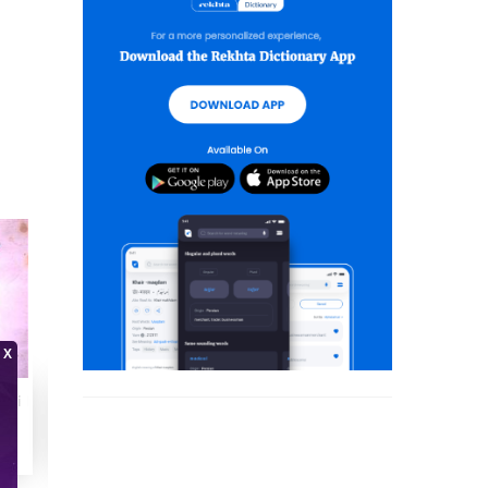
i Ki Darsi Kitaben
Urdu Tanqeed - Chand Manzilen
Urdu Zariy-e-Taleem Aur Istalahat
1965