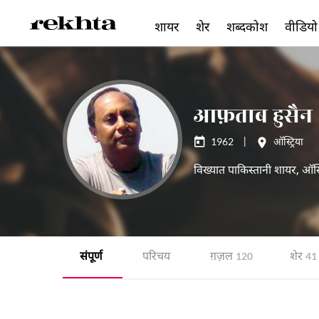
शायर
शेर
शब्दकोश
वीडियो
आफ़ताब हुसैन
1962
|
ऑस्ट्रिया
विख्यात पाकिस्तानी शायर, ऑस्ट्र
संपूर्ण
परिचय
ग़ज़ल
शेर
120
41