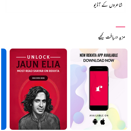
شاعروں کے آڈیو
مزید دریافت کیجیے