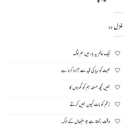
غزل
12
ایک عالم پہ بار ہیں ہم لوگ
محبت کو ریا کی قید سے آزاد کرنا ہے
نہیں کچھ مسئلہ ہم کو گھروں کا
زخم کو مات کیوں نہیں کرتے
وقت رکھتا ہے جو سنبھال کے لوگ