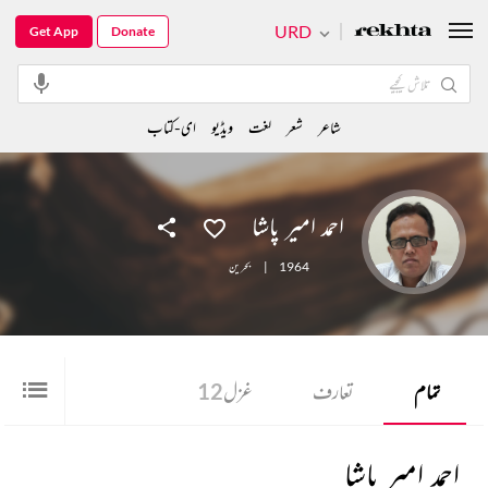
URD
Get App
Donate
شاعر
شعر
لغت
ویڈیو
ای-کتاب
احمد امیر پاشا
1964
|
بحرین
تمام
تعارف
غزل
12
احمد امیر پاشا