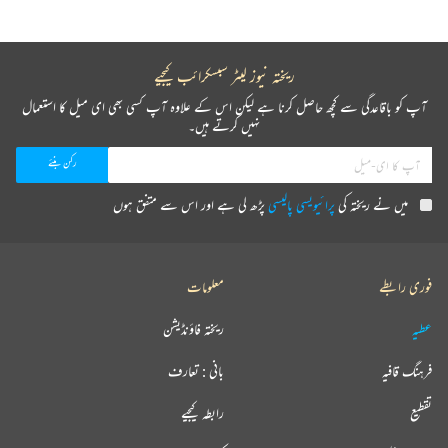
ریختہ نیوز لیٹر سبسکرائب کیجیے
آپ کو باقاعدگی سے کچھ حاصل کرنا ہے لیکن اس کے علاوہ آپ کسی بھی ای میل کا استعمال
نہیں کرتے ہیں۔
میں نے ریختہ کی
پرائیویسی پالیسی
پڑھ لی ہے اور اس سے متفق ہوں
فوری رابطے
معلومات
عطیہ
ریختہ فاؤنڈیشن
فرہنگ قافیہ
بانی : تعارف
تقطیع
رابطہ کیجیے