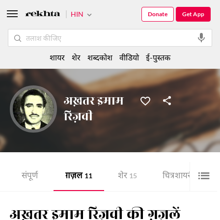
HIN
Donate
Get App
शायर
शेर
शब्दकोश
वीडियो
ई-पुस्तक
अख़तर इमाम
रिज़वी
संपूर्ण
ग़ज़ल
शेर
चित्र शायरी
11
15
1
अख़तर इमाम रिज़वी की ग़ज़लें