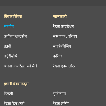
क्विक लिंक्स
जानकारी
सहयोग
रेख़्ता फ़ाउंडेशन
क़ाफ़िया शब्दकोश
संस्थापक : परिचय
तक़्ती
संपर्क कीजिए
उर्दू रीसोर्स
करियर
अपना काम रेख़्ता को भेजें
रेख़्ता एक्सप्लोरर
हमारी वेबसाइट्स
हिन्दवी
सूफ़ीनामा
रेख़्ता डिक्शनरी
रेख़्ता लर्निंग