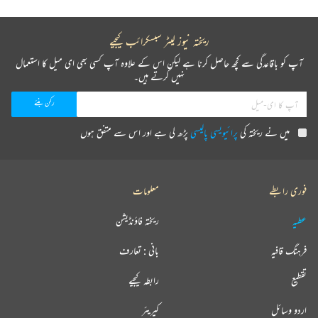
ریختہ نیوز لیٹر سبسکرائب کیجیے
آپ کو باقاعدگی سے کچھ حاصل کرنا ہے لیکن اس کے علاوہ آپ کسی بھی ای میل کا استعمال
نہیں کرتے ہیں۔
میں نے ریختہ کی
پرائیویسی پالیسی
پڑھ لی ہے اور اس سے متفق ہوں
فوری رابطے
معلومات
عطیہ
ریختہ فاؤنڈیشن
فرہنگ قافیہ
بانی : تعارف
تقطیع
رابطہ کیجیے
اردو وسائل
کیریئر