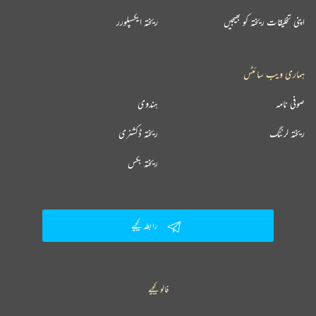
اپنی تخلیقات ریختہ کو بھیجیں
ریختہ ایکسپلورر
ہماری ویب سائٹس
صوفی نامہ
ہندوی
ریختہ لرننگ
ریختہ ڈکشنری
ریختہ بکس
رابطہ کیجیے
فالو کیجیے