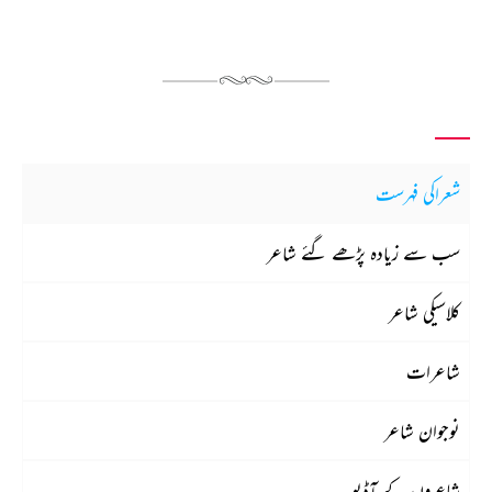
شعراکی فہرست
سب سے زیادہ پڑھے گئے شاعر
کلاسیکی شاعر
شاعرات
نوجوان شاعر
شاعروں کے آڈیو