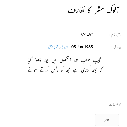
آلوک مشرا کا تعارف
اصلی نام :
آلوک مشرا
پیدائش :
05 Jun 1985
|
جون پور
,
اتر پردیش
عجیب 
خواب 
تھا 
آنکھوں 
میں 
نیند 
چھوڑ 
گیا 
کہ 
نیند 
گزری 
ہے 
مجھ 
کو 
ذلیل 
کرتے 
ہوئے 
موضوعات
شاعر