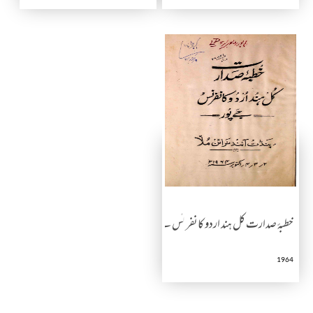
خطبۂ صدارت کل ہند اردو کانفرنس جے پور
1964