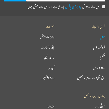
میں نے ریختہ کی
پرائیویسی پالیسی
پڑھ لی ہے اور اس سے متفق ہوں
فوری رابطے
معلومات
عطیہ
ریختہ فاؤنڈیشن
فرہنگ قافیہ
بانی : تعارف
تقطیع
رابطہ کیجیے
اردو وسائل
کیریئر
اپنی تخلیقات ریختہ کو بھیجیں
ریختہ ایکسپلورر
ہماری ویب سائٹس
صوفی نامہ
ہندوی