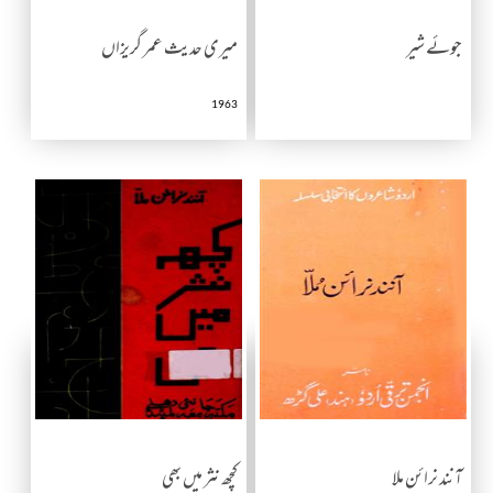
جوئے شیر
میری حدیث عمر گریزاں
1963
آنند نرائن ملا
کچھ نثر میں بھی