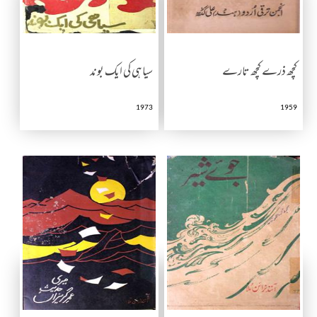
کچھ ذرے کچھ تارے
سیاہی کی ایک بوند
1973
1959