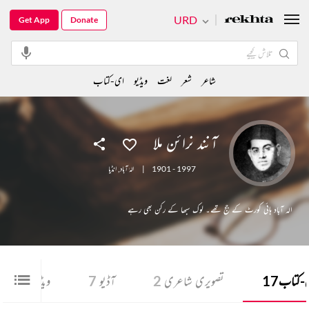
URD
Get App
Donate
شاعر
شعر
لغت
ویڈیو
ای-کتاب
آنند نرائن ملا
1901 - 1997
|
الہٰ آباد
,
انڈیا
الہ آباد ہائی کورٹ کے جج تھے۔ لوک سبھا کے رکن بھی رہے
-کتاب
17
تصویری شاعری
2
آڈیو
7
ویڈیو
2