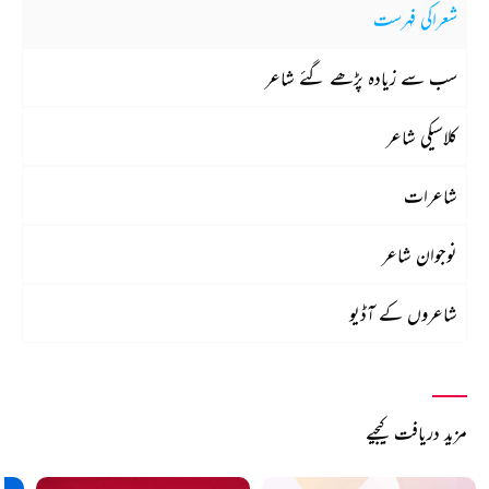
شعراکی فہرست
سب سے زیادہ پڑھے گئے شاعر
کلاسیکی شاعر
شاعرات
نوجوان شاعر
شاعروں کے آڈیو
مزید دریافت کیجیے