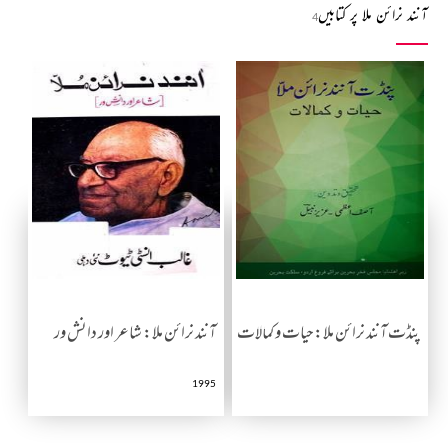
آنند نرائن ملا پر کتابیں
4
پنڈت آنند نرائن ملا:حیات و کمالات
آنند نرائن ملا: شاعر اور دانش ور
1995