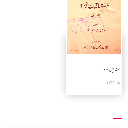
مضامین نہرو
جلد-001