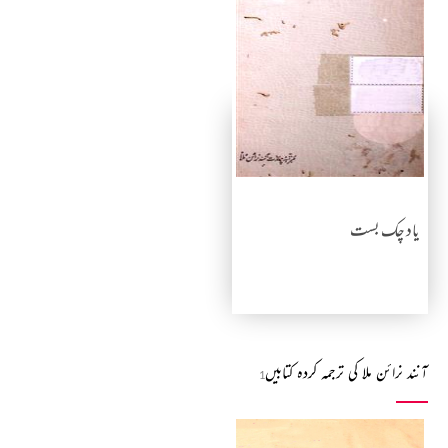
یاد چک بست
آنند نرائن ملا کی ترجمہ کردہ کتابیں
1