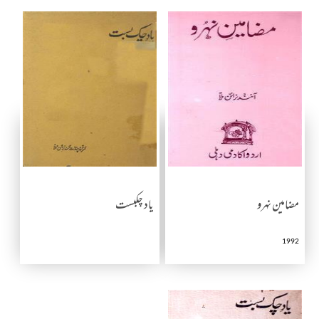
مضامین نہرو
یاد چکبست
1992