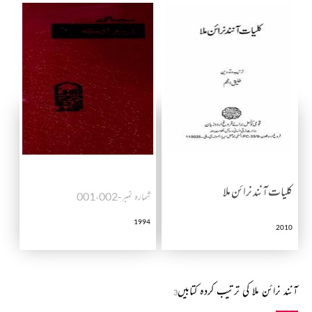
کلیات آنند نرائن ملا
شمارہ نمبر-001،002
1994
2010
آنند نرائن ملا کی ترتیب کردہ کتابیں
3