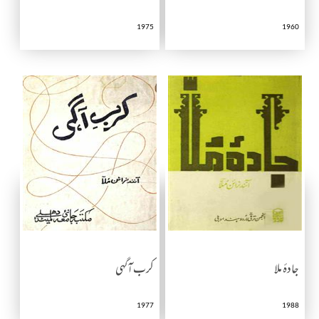
1975
1960
جادۂ ملا
کرب آگہی
1977
1988